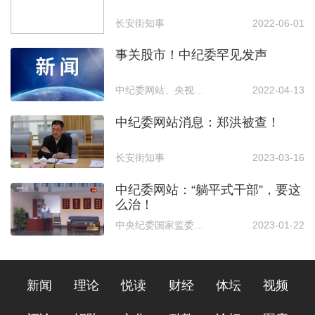
长安街知事
2022-06-01
事关股市！中纪委罕见发声
中纪委网站、央视财经
2022-04-13
中纪委网站消息：郑洪被查！
长安街知事
2023-03-16
中纪委网站：“躺平式干部”，要这
么治！
中央纪委国家监委网站
2023-01-22
新闻
理论
悦读
财经
体坛
视频