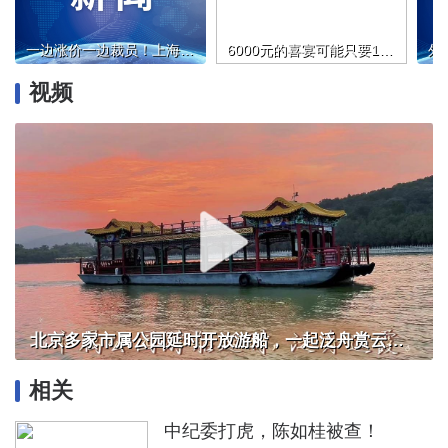
一边涨价一边裁员！上海迪士尼门票卖到799元，美国迪士尼裁员7千
6000元的喜宴可能只要1196元！婚礼后新郎郁闷了
视频
北京多家市属公园延时开放游船，一起泛舟赏云霞！
相关
中纪委打虎，陈如桂被查！