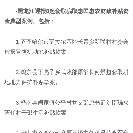
·黑龙江通报8起套取骗取惠民惠农财政补贴资
金典型案例。包括
：
1.齐齐哈尔市富拉尔基区长青乡新联村村委会
虚报冒领机动地补贴款案。
2.鸡东县下亮子乡武装部原部长何景超套取耕
地地力保护补贴款案。
3.桦南县闫家镇公平村党支部原书记刘臣骗取
离任村干部生活补贴款案。
4.密山市兴凯镇政府原三级主任科员薛永军套