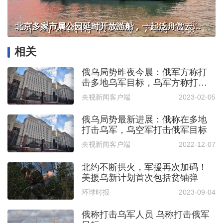
北京多家市属公园延时开放游船，一起泛舟赏云霞！
相关
俄乌局势昨夜今晨：俄军方称打
击多地乌军目标，乌军方称打击
俄军人员和装备
央视新闻客户端
2023-02-05
俄乌局势最新进展：俄称在多地
打击乌军，乌空军打击俄军目标
央视新闻客户端
2022-12-07
北约不断拱火，军援再次加码！
美援乌新计划首次包括贫铀弹
环球时报
2023-09-04
俄称打击乌军人员 乌称打击俄军