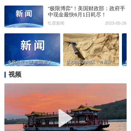
“极限博弈”！美国财政部：政府手
中现金最快6月1日耗尽！
红星新闻
2023-05-26
央视点赞！57岁“围裙”大叔用光四瓶灭火器将火势控制，太帅了！
珠穆朗玛峰地区，有新发现！
视频