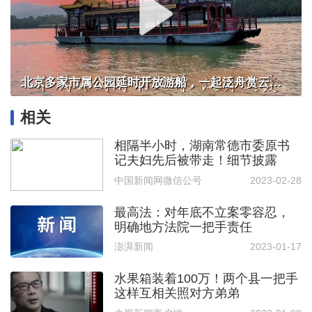
北京多家市属公园延时开放游船，一起泛舟赏云霞！
相关
相隔半小时，湖南常德市委原书
记夫妇先后被带走！细节披露
中国新闻网微信公号
2023-02-28
最高法：对年底不立案零容忍，
明确地方法院一把手责任
澎湃新闻
2023-01-17
水果箱装着100万！两个县一把手
这样互相关照对方弟弟