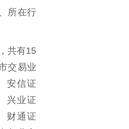
、所在行
，共有15
市交易业
、安信证
、兴业证
、财通证