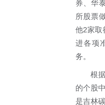
券、华
所股票
他2家
进各项
务。
根
的个股
是吉林