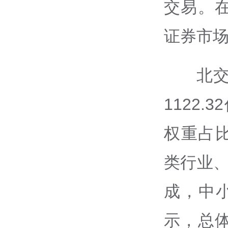
交易。
证券市
北
1122
权重占比
类行业、
成，中
示，总