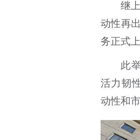
继上
动性再出
务正式
此
活力韧
动性和