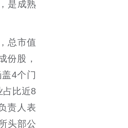
，是成熟
，总市值
0成份股，
涵盖4个门
业占比近8
负责人表
所头部公