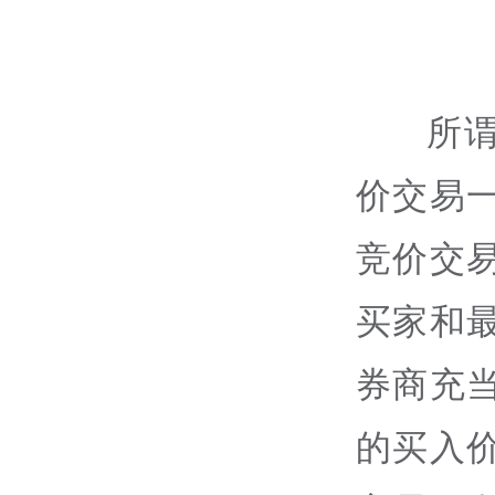
所
价交易
竞价交
买家和
券商充
的买入