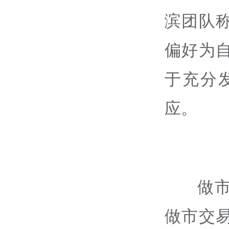
滨团队
偏好为
于充分
应。
做
做市交