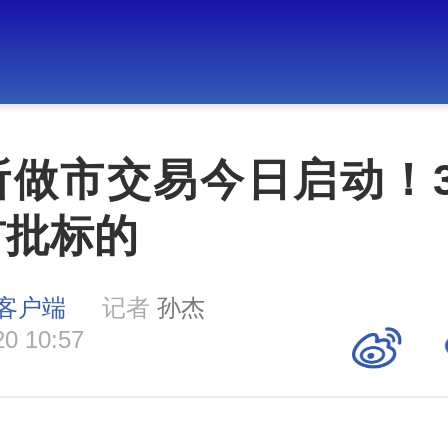
所做市交易今日启动！3
首批标的
客户端
记者
孙杰
20 10:57