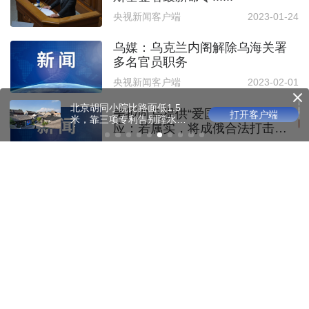
央视新闻客户端
2023-01-24
乌媒：乌克兰内阁解除乌海关署
多名官员职务
央视新闻客户端
2023-02-01
北京胡同小院比路面低1.5
美拟向乌提供“爱国者”导弹，俄回
打开客户端
米，靠三项专利告别蹚水回
应：若属实，将成俄合法打击目
家
标！
环球时报
2022-12-15
新闻
理论
悦读
财经
体坛
视频
评论
矩阵
文化
科教
论坛
图库
关于我们
版权声明
联系我们
网摘
Copyright ©1996-
2026
Beijing Daily Group, All Rights Reserved