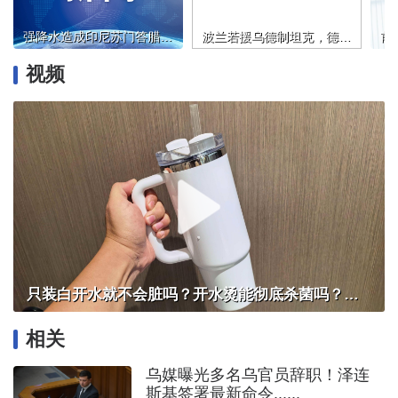
强降水造成印尼苏门答腊岛北部6.6万人受灾
波兰若援乌德制坦克，德国“不拦着”？
视频
只装白开水就不会脏吗？开水烫能彻底杀菌吗？感控专家详解“吸管杯”藏菌真相｜都视频·热观察
相关
乌媒曝光多名乌官员辞职！泽连
斯基签署最新命令......