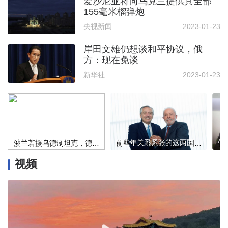
爱沙尼亚将向乌克兰提供其全部
155毫米榴弹炮
央视新闻
2023-01-23
岸田文雄仍想谈和平协议，俄
方：现在免谈
新华社
2023-01-23
波兰若援乌德制坦克，德国“不拦着”？
前些年关系紧张的这两国，总统即将会晤！或宣布重要消息
视频