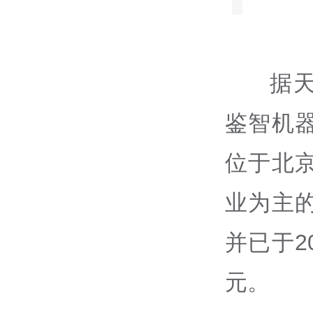
据
鉴智机
位于北
业为主的
并已于2
元。