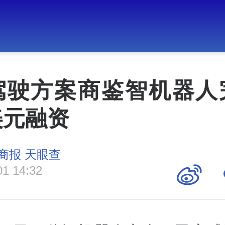
驾驶方案商鉴智机器人
美元融资
商报 天眼查
01 14:32