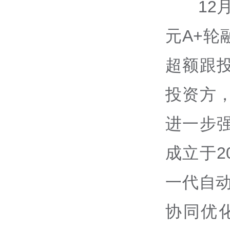
12
元A+
超额跟
投资方
进一步
成立于2
一代自
协同优