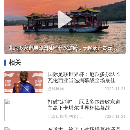
北京多家市属公园延时开放游船，一起泛舟赏云霞！
相关
国际足联世界杯：厄瓜多尔队长
瓦伦西亚当选揭幕战全场最佳
@环球网
2022-11-21
打破“定律” ！厄瓜多尔击败东道
主赢下卡塔尔世界杯揭幕战
北京日报客户端 | 记者 赵晓松
2022-11-21
东道主，输了！这场揭幕战还留