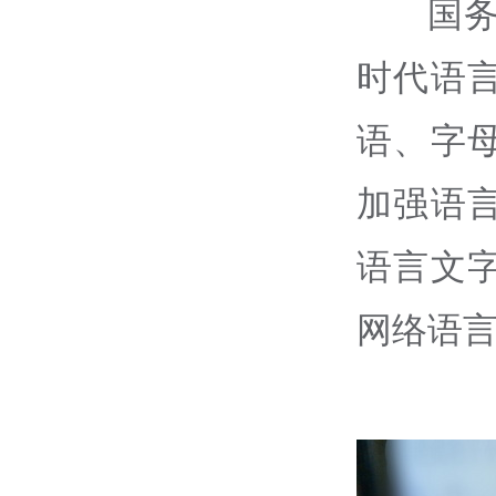
国务
时代语
语、字
加强语
语言文
网络语