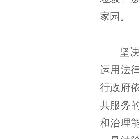
家园。
坚
运用法
行政府
共服务
和治理