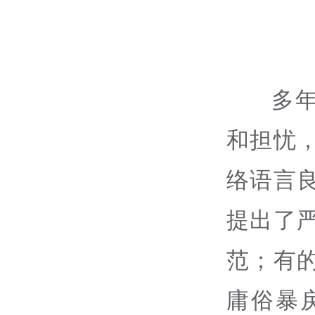
多
和担忧
络语言
提出了
范；有
庸俗暴