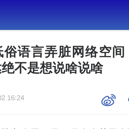
低俗语言弄脏网络空间
达绝不是想说啥说啥
02 16:24