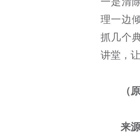
一是清
理一边
抓几个
讲堂，
（
来源