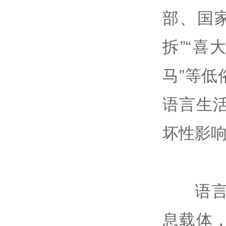
部、国
拆”“喜
马”等
语言生
坏性影
语
息载体