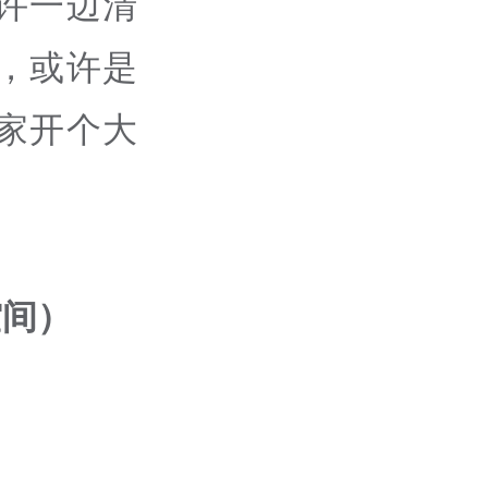
许一边清
，或许是
家开个大
。
空间）