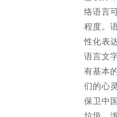
络语言
程度。
性化表
语言文
有基本
们的心
保卫中
垃圾、