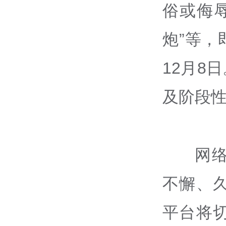
俗或侮辱
炮”等
12月8
及阶段
网
不懈、
平台将