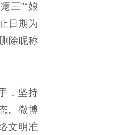
瘪三”“娘
止日期为
以删除昵称
手，坚持
态。微博
络文明准