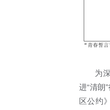
为
进“清朗
区公约