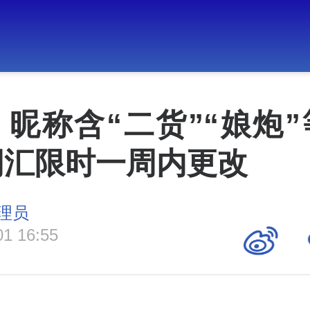
昵称含“二货”“娘炮
词汇限时一周内更改
理员
01 16:55