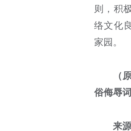
则，积
络文化
家园。
（原
俗侮辱
来