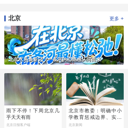
北京
+
更多
北京水系焕新记：一条河的松弛感从何而来
雨下不停！下周北京几
北京市教委：明确中小
乎天天有雨
学教育惩戒边界、实施
程序
北京日报客户端
北京新闻