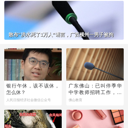
散布“洪水死了1万人”谣言，广西横州一男子被拘
银行午休，该不该休，
广东佛山：已叫停季华
怎么休？
中学教师招聘工作，开
展全面核查
人民日报经济社会微信公众号
佛山教育