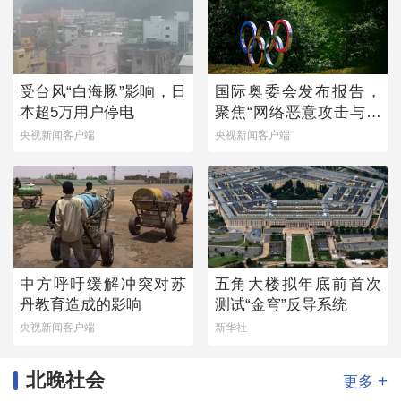
受台风“白海豚”影响，日
国际奥委会发布报告，
本超5万用户停电
聚焦“网络恶意攻击与体
育”
央视新闻客户端
央视新闻客户端
中方呼吁缓解冲突对苏
五角大楼拟年底前首次
丹教育造成的影响
测试“金穹”反导系统
央视新闻客户端
新华社
北晚社会
+
更多