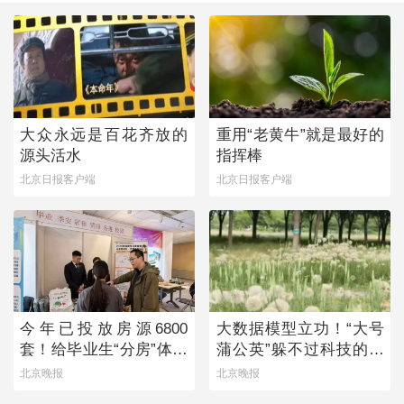
大众永远是百花齐放的
重用“老黄牛”就是最好的
源头活水
指挥棒
北京日报客户端
北京日报客户端
今年已投放房源6800
大数据模型立功！“大号
套！给毕业生“分房”体现
蒲公英”躲不过科技的火
留人诚意
眼金睛
北京晚报
北京晚报