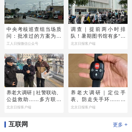
中央考核巡查组当场质
调查｜提前两小时排
问：批准过的方案为何
队！暑期图书馆有多“一
不执行？
座难求”？
工人日报微信公众号
北京日报客户端
养老大调研 | 社警联动、
养老大调研｜定位手
公益救助……多方联手
表、防走失手环……老
撑起防走失网络
人为何不愿用？
北京日报客户端
北京日报客户端
互联网
+
更多