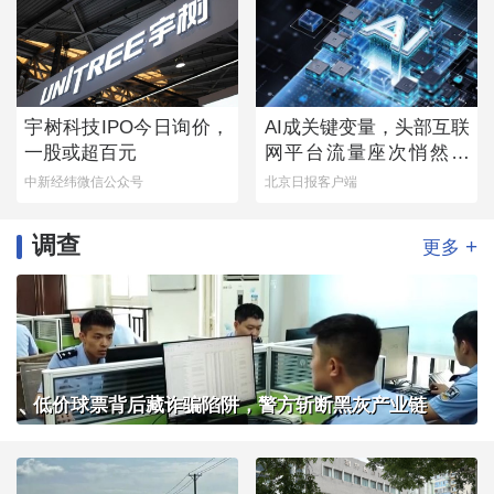
宇树科技IPO今日询价，
AI成关键变量，头部互联
一股或超百元
网平台流量座次悄然生
变
中新经纬微信公众号
北京日报客户端
调查
+
更多
低价球票背后藏诈骗陷阱，警方斩断黑灰产业链