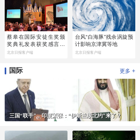
蔡皋在国际安徒生奖颁
台风“白海豚”残余涡旋预
奖典礼发表获奖感言：
计影响京津冀等地
那个手握木炭条涂鸦的
北京日报客户端
北京日报客户端
小女孩始终留在心底
国际
+
更多
三国“联手”，印度紧张：“伊斯兰版北约”来了？