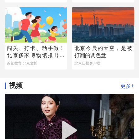
闯关、打卡、动手做！
北京今晨的天空，是被
北京多家博物馆推出暑
打翻的调色盘
期亲子研学活动
首都教育 北京文博
北京日报客户端
视频
+
更多