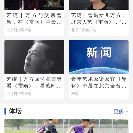
艺绽｜万方与父亲曹
艺绽｜曹禺女儿万方：
禺，在《雷雨》中最爱
北京人艺《雷雨》，“是
蘩漪
它原生的样子”
北京日报客户端
北京日报客户端
艺绽｜万方回忆和曹禺
青年艺术家梁家宜《异
看《雷雨》：看戏时吓
化》个展在北京金台艺
哭，被父亲“抄”出剧场
术馆启幕：以先锋艺术
北京日报客户端
网络
跨界公益，探寻“身体生
成”的时代命题
体坛
+
更多