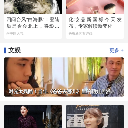
四问台风“白海豚”：登陆
化妆品新国标今天发
后是否会北上，将影响
布，专家解读新变化
哪些地方？
@中国天气
央视新闻客户端
文娱
+
更多
时光太残酷！当年《爸爸去哪儿》里的萌娃居然长成了这样？