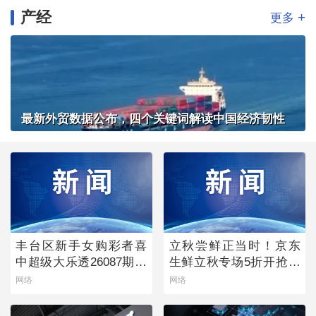
产经
+
更多
最新外贸数据公布，四个关键词解读中国经济韧性
丰台区新手女购彩者喜
立秋尝鲜正当时！京东
中超级大乐透26087期一
生鲜立秋专场5折开抢，
等奖
承包你的秋日餐桌
网络
网络