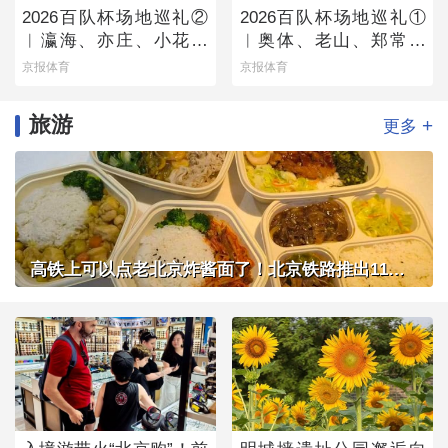
2026百队杯场地巡礼②
2026百队杯场地巡礼①
︱瀛海、亦庄、小花猫
︱奥体、老山、郑常庄
赛区将承办多组别百队
赛区静候百队杯开幕
京报体育
京报体育
杯比赛
旅游
+
更多
高铁上可以点老北京炸酱面了！北京铁路推出11款新品高铁餐