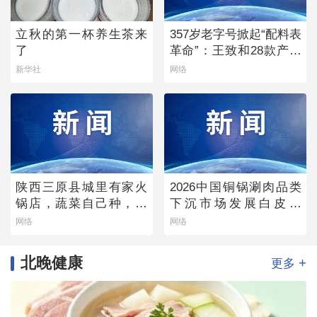
立秋的第一杯养生茶来
357岁老字号掀起“配料表
了
革命”：王致和28款产品
获清洁标签0级评价
新华社
网络
陕西三原县城里有家火
2026中国铜锅涮肉品类
锅店，蔬菜自己种，羊
下沉市场发展白皮书
肉从盐池拉，毛肚当天
——老北京味道的县域
网络
网络
取
生存法则
北晚健康
+
更多