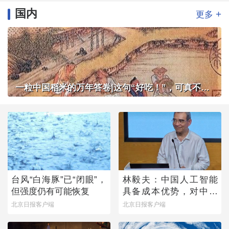
国内
+
更多
一粒中国稻米的万年答卷|这句“好吃！”，可真不简单
台风“白海豚”已“闭眼”，
林毅夫：中国人工智能
但强度仍有可能恢复
具备成本优势，对中国
与美国竞争有信心
北京日报客户端
北京日报客户端