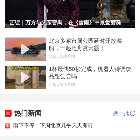
艺绽｜万方与父亲曹禺，在《雷雨》中最爱蘩漪
北京多家市属公园延时开放游
船，一起泛舟赏云霞！
北京日报客户端
1杯最快50秒完成，机器人特调饮
品想尝尝吗
北京日报客户端
热门新闻
换一批
雨下不停！下周北京几乎天天有雨
1