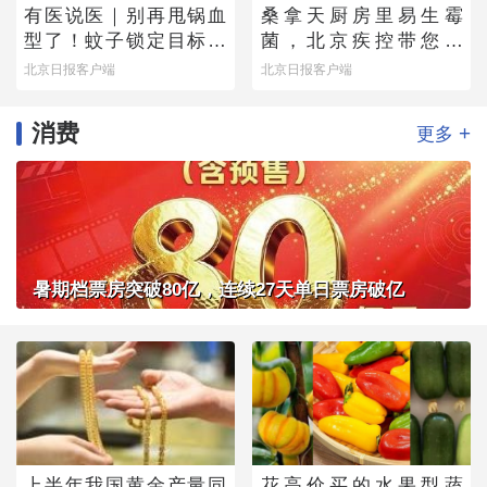
有医说医｜别再甩锅血
桑拿天厨房里易生霉
型了！蚊子锁定目标的
菌，北京疾控带您排
真正“导航系统”找到了
除“高风险点位”
北京日报客户端
北京日报客户端
消费
+
更多
暑期档票房突破80亿，连续27天单日票房破亿
上半年我国黄金产量同
花高价买的水果型蔬