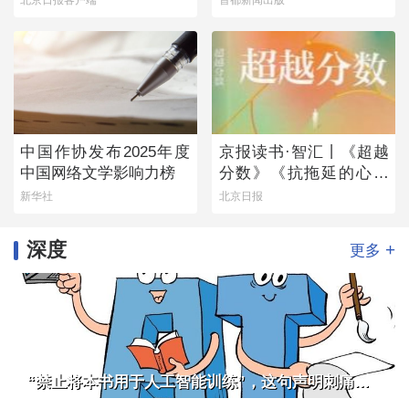
日）
中国作协发布2025年度
京报读书·智汇丨《超越
中国网络文学影响力榜
分数》《抗拖延的心理
学》《物理学的第一次
新华社
北京日报
战争》
深度
+
更多
“禁止将本书用于人工智能训练”，这句声明刺痛了谁