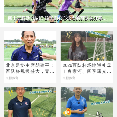
四十三载活力依旧 孩子们心心念念的百队杯开幕了！
北京足协主席胡建平：
2026百队杯场地巡礼③
百队杯规模盛大，青少
︱肖家河、四季曙光赛
年足球火热有活力
区
京报体育
京报体育