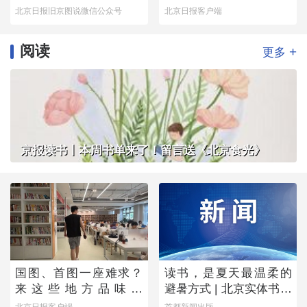
这番景象
出令人落泪的真相
北京日报旧京图说微信公众号
北京日报客户端
阅读
+
更多
京报读书丨本周书单来了！留言送《北京食光》
国图、首图一座难求？
读书，是夏天最温柔的
来这些地方品味书
避暑方式 | 北京实体书店
香……
活动预告（8月1日-8月7
北京日报客户端
首都新闻出版