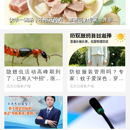
伏羊一碗汤，不用开药方，靠谱吗？专家：并非人人适用
隐翅虫活动高峰期到
防蚊服装管用吗？专
了，已有人“中招”，医生
家：蚊子爱深色，穿浅
提醒——
色衣服不易招蚊子
北京日报客户端
北京日报客户端