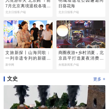
入境游带火“北京购”！前
明城墙遗址公园邂逅向
7月北京离境退税各项数
日葵花海
据均创新高
北京日报客户端
北京日报客户端
文旅新探丨山海同歌：
商圈夜游+乡村消夏，北
一列非遗专列的新疆旅
京昌平打造夏夜消费新
程
图景
新华网
央视新闻客户端
文史
+
更多