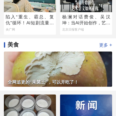
陷入“重生、霸总、复
杨澜对话费俊、吴汉
仇”循环！AI短剧流量狂
坤：当AI开始创作，艺术
欢背后
意义如何重构
央广网
北京日报客户端
美食
+
更多
全网追更的“果菌王”，可以开吃了！