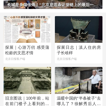
长城是多烟传烽！“北京是这条证据链上的最后一环”
探展｜心游万仞 感受蒲
探展日志｜滇人住的房
松龄的文思才情
子长啥样
北京日报客户端
北京日报客户端
旧京图说｜100年前，站
温暖中国的“半条被子”去
在前门楼子上看到的是
哪儿了？徐解秀后人道