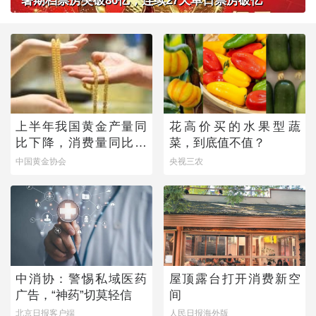
暑期档票房突破80亿，连续27天单日票房破亿
上半年我国黄金产量同
花高价买的水果型蔬
比下降，消费量同比微
菜，到底值不值？
增
中国黄金协会
央视三农
中消协：警惕私域医药
屋顶露台打开消费新空
广告，“神药”切莫轻信
间
北京日报客户端
人民日报海外版