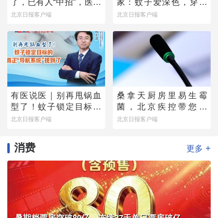
了，已有人“中招”，医生
家：蚊子爱深色，穿浅
提醒——
色衣服不易招蚊子
北京日报客户端
北京日报客户端
有医说医｜别再甩锅血
桑拿天厨房里易生霉
型了！蚊子锁定目标的
菌，北京疾控带您排
真正“导航系统”找到了
除“高风险点位”
北京日报客户端
北京日报客户端
消费
+
更多