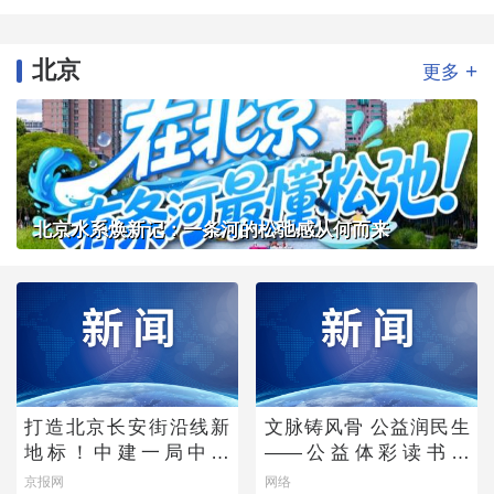
北京
+
更多
北京水系焕新记：一条河的松弛感从何而来
打造北京长安街沿线新
文脉铸风骨 公益润民生
地标！中建一局中标
——公益体彩读书会
CBD核心区Z9地块项目
《唐诗宋词中的功夫
京报网
网络