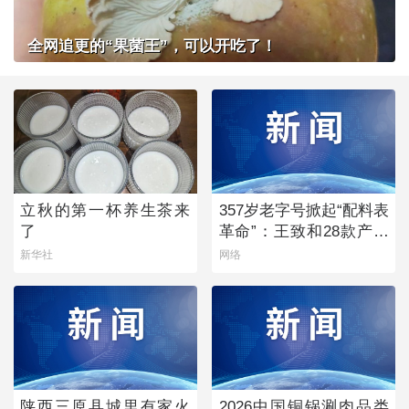
全网追更的“果菌王”，可以开吃了！
立秋的第一杯养生茶来
357岁老字号掀起“配料表
了
革命”：王致和28款产品
获清洁标签0级评价
新华社
网络
陕西三原县城里有家火
2026中国铜锅涮肉品类