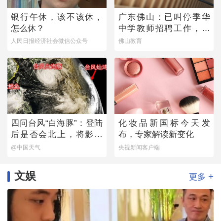
银行午休，该不该休，
广东佛山：已叫停季华
怎么休？
中学教师招聘工作，开
展全面核查
人民日报经济社会微信公众号
佛山教育
四问台风“白海豚”：登陆
化妆品新国标今天发
后是否会北上，将影响
布，专家解读新变化
哪些地方？
@中国天气
央视新闻客户端
文娱
+
更多