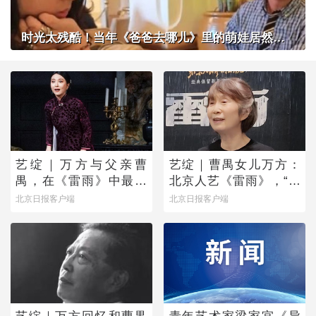
时光太残酷！当年《爸爸去哪儿》里的萌娃居然长成了这样？
艺绽｜万方与父亲曹
艺绽｜曹禺女儿万方：
禺，在《雷雨》中最爱
北京人艺《雷雨》，“是
蘩漪
它原生的样子”
北京日报客户端
北京日报客户端