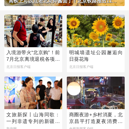
高铁上可以点老北京炸酱面了！北京铁路推出11款新品高铁餐
入境游带火“北京购”！前
明城墙遗址公园邂逅向
7月北京离境退税各项数
日葵花海
据均创新高
北京日报客户端
北京日报客户端
文旅新探丨山海同歌：
商圈夜游+乡村消夏，北
一列非遗专列的新疆旅
京昌平打造夏夜消费新
程
图景
新华网
央视新闻客户端