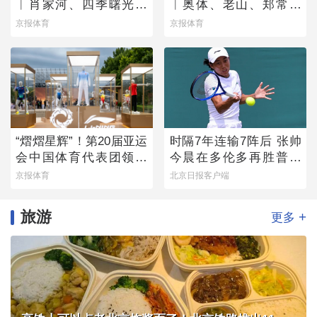
︱肖家河、四季曙光赛
︱奥体、老山、郑常庄
区
赛区静候百队杯开幕
京报体育
京报体育
“熠熠星辉”！第20届亚运
时隔7年连输7阵后 张帅
会中国体育代表团领奖
今晨在多伦多再胜普丁
装备发布
塞娃
京报体育
北京日报客户端
旅游
+
更多