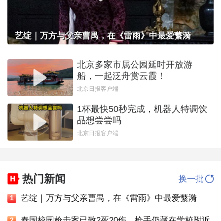
艺绽｜万方与父亲曹禺，在《雷雨》中最爱蘩漪
北京多家市属公园延时开放游
船，一起泛舟赏云霞！
北京日报客户端
1杯最快50秒完成，机器人特调饮
品想尝尝吗
北京日报客户端
热门新闻
换一批
艺绽｜万方与父亲曹禺，在《雷雨》中最爱蘩漪
1
泰国校园枪击案已致2死20伤，枪手仍藏在学校附近
2