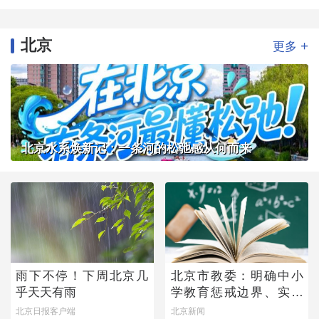
北京
+
更多
北京水系焕新记：一条河的松弛感从何而来
雨下不停！下周北京几
北京市教委：明确中小
乎天天有雨
学教育惩戒边界、实施
程序
北京日报客户端
北京新闻