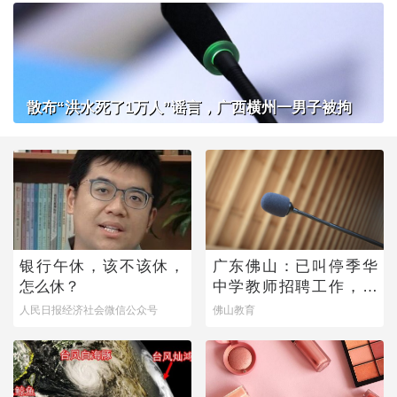
散布“洪水死了1万人”谣言，广西横州一男子被拘
银行午休，该不该休，
广东佛山：已叫停季华
怎么休？
中学教师招聘工作，开
展全面核查
人民日报经济社会微信公众号
佛山教育