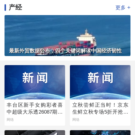
产经
+
更多
最新外贸数据公布，四个关键词解读中国经济韧性
丰台区新手女购彩者喜
立秋尝鲜正当时！京东
中超级大乐透26087期一
生鲜立秋专场5折开抢，
等奖
承包你的秋日餐桌
网络
网络