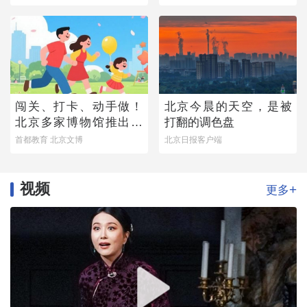
闯关、打卡、动手做！
北京今晨的天空，是被
北京多家博物馆推出暑
打翻的调色盘
期亲子研学活动
首都教育 北京文博
北京日报客户端
视频
+
更多