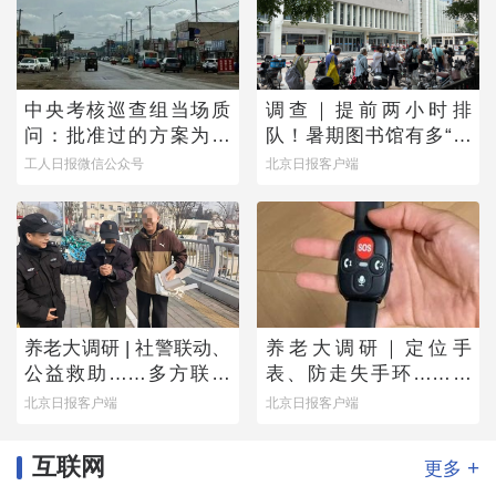
中央考核巡查组当场质
调查｜提前两小时排
问：批准过的方案为何
队！暑期图书馆有多“一
不执行？
座难求”？
工人日报微信公众号
北京日报客户端
养老大调研 | 社警联动、
养老大调研｜定位手
公益救助……多方联手
表、防走失手环……老
撑起防走失网络
人为何不愿用？
北京日报客户端
北京日报客户端
互联网
+
更多