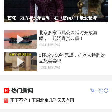
艺绽｜万方与父亲曹禺，在《雷雨》中最爱蘩漪
北京多家市属公园延时开放游
船，一起泛舟赏云霞！
北京日报客户端
1杯最快50秒完成，机器人特调饮
品想尝尝吗
北京日报客户端
热门新闻
换一批
雨下不停！下周北京几乎天天有雨
1