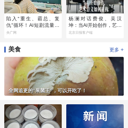
陷入“重生、霸总、复
杨澜对话费俊、吴汉
仇”循环！AI短剧流量狂
坤：当AI开始创作，艺术
欢背后
意义如何重构
央广网
北京日报客户端
美食
+
更多
全网追更的“果菌王”，可以开吃了！