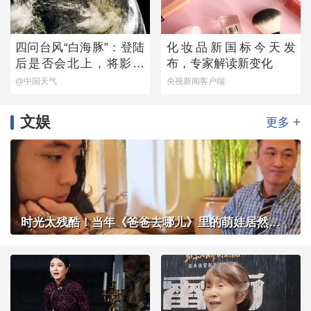
四问台风“白海豚”：登陆
化妆品新国标今天发
后是否会北上，将影响
布，专家解读新变化
哪些地方？
@中国天气
央视新闻客户端
文娱
+
更多
时光太残酷！当年《爸爸去哪儿》里的萌娃居然长成了这样？