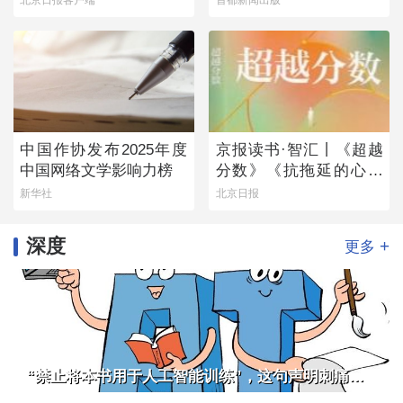
日）
中国作协发布2025年度
京报读书·智汇丨《超越
中国网络文学影响力榜
分数》《抗拖延的心理
学》《物理学的第一次
新华社
北京日报
战争》
深度
+
更多
“禁止将本书用于人工智能训练”，这句声明刺痛了谁