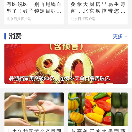
有医说医｜别再甩锅血
桑拿天厨房里易生霉
型了！蚊子锁定目标的
菌，北京疾控带您排
真正“导航系统”找到了
除“高风险点位”
北京日报客户端
北京日报客户端
消费
+
更多
暑期档票房突破80亿，连续27天单日票房破亿
上半年我国黄金产量同
花高价买的水果型蔬