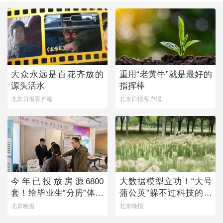
大众永远是百花齐放的
重用“老黄牛”就是最好的
源头活水
指挥棒
北京日报客户端
北京日报客户端
今年已投放房源6800
大数据模型立功！“大号
套！给毕业生“分房”体现
蒲公英”躲不过科技的火
留人诚意
眼金睛
北京晚报
北京晚报