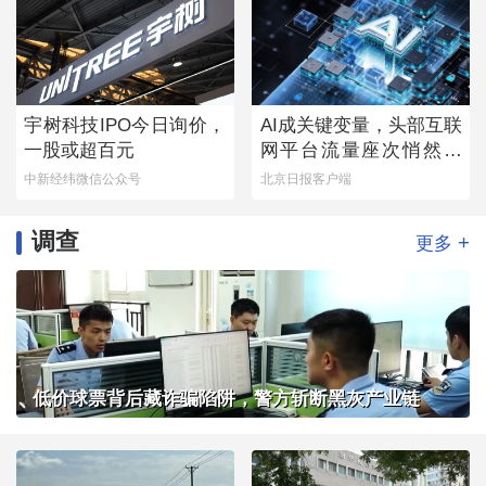
宇树科技IPO今日询价，
AI成关键变量，头部互联
一股或超百元
网平台流量座次悄然生
变
中新经纬微信公众号
北京日报客户端
调查
+
更多
低价球票背后藏诈骗陷阱，警方斩断黑灰产业链