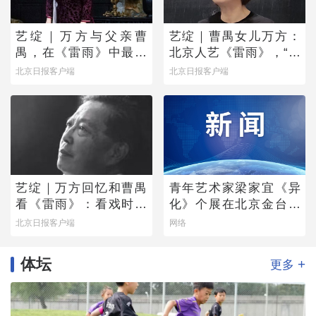
艺绽｜万方与父亲曹
艺绽｜曹禺女儿万方：
禺，在《雷雨》中最爱
北京人艺《雷雨》，“是
蘩漪
它原生的样子”
北京日报客户端
北京日报客户端
艺绽｜万方回忆和曹禺
青年艺术家梁家宜《异
看《雷雨》：看戏时吓
化》个展在北京金台艺
哭，被父亲“抄”出剧场
术馆启幕：以先锋艺术
北京日报客户端
网络
跨界公益，探寻“身体生
成”的时代命题
体坛
+
更多