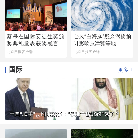
蔡皋在国际安徒生奖颁
台风“白海豚”残余涡旋预
奖典礼发表获奖感言：
计影响京津冀等地
那个手握木炭条涂鸦的
北京日报客户端
北京日报客户端
小女孩始终留在心底
国际
+
更多
三国“联手”，印度紧张：“伊斯兰版北约”来了？