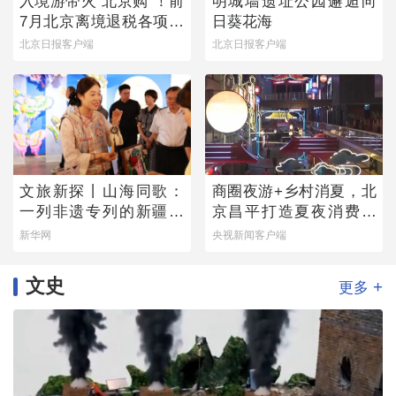
入境游带火“北京购”！前
明城墙遗址公园邂逅向
7月北京离境退税各项数
日葵花海
据均创新高
北京日报客户端
北京日报客户端
文旅新探丨山海同歌：
商圈夜游+乡村消夏，北
一列非遗专列的新疆旅
京昌平打造夏夜消费新
程
图景
新华网
央视新闻客户端
文史
+
更多