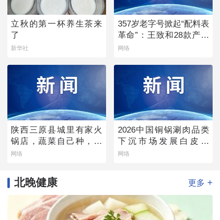
立秋的第一杯养生茶来
357岁老字号掀起“配料表
了
革命”：王致和28款产品
获清洁标签0级评价
新华社
网络
陕西三原县城里有家火
2026中国铜锅涮肉品类
锅店，蔬菜自己种，羊
下沉市场发展白皮书
肉从盐池拉，毛肚当天
——老北京味道的县域
网络
网络
取
生存法则
北晚健康
+
更多