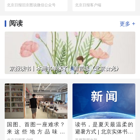
这番景象
出令人落泪的真相
北京日报旧京图说微信公众号
北京日报客户端
阅读
+
更多
京报读书丨本周书单来了！留言送《北京食光》
国图、首图一座难求？
读书，是夏天最温柔的
来这些地方品味书
避暑方式 | 北京实体书店
香……
活动预告（8月1日-8月7
北京日报客户端
首都新闻出版