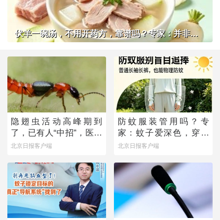
伏羊一碗汤，不用开药方，靠谱吗？专家：并非人人适用
隐翅虫活动高峰期到
防蚊服装管用吗？专
了，已有人“中招”，医生
家：蚊子爱深色，穿浅
提醒——
色衣服不易招蚊子
北京日报客户端
北京日报客户端