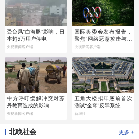
受台风“白海豚”影响，日
国际奥委会发布报告，
本超5万用户停电
聚焦“网络恶意攻击与体
育”
央视新闻客户端
央视新闻客户端
中方呼吁缓解冲突对苏
五角大楼拟年底前首次
丹教育造成的影响
测试“金穹”反导系统
央视新闻客户端
新华社
北晚社会
+
更多