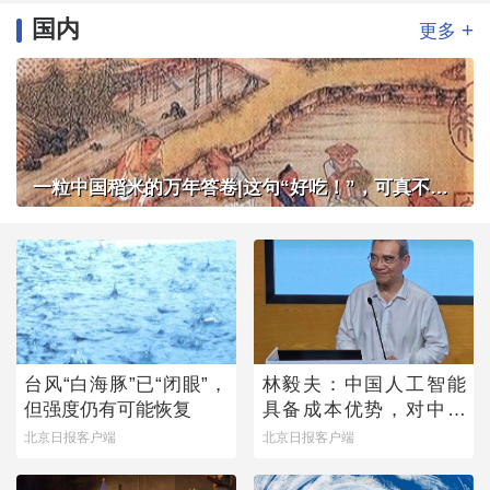
国内
+
更多
一粒中国稻米的万年答卷|这句“好吃！”，可真不简单
台风“白海豚”已“闭眼”，
林毅夫：中国人工智能
但强度仍有可能恢复
具备成本优势，对中国
与美国竞争有信心
北京日报客户端
北京日报客户端