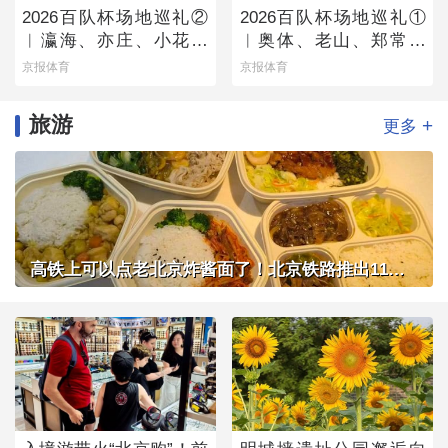
2026百队杯场地巡礼②
2026百队杯场地巡礼①
︱瀛海、亦庄、小花猫
︱奥体、老山、郑常庄
赛区将承办多组别百队
赛区静候百队杯开幕
京报体育
京报体育
杯比赛
旅游
+
更多
高铁上可以点老北京炸酱面了！北京铁路推出11款新品高铁餐