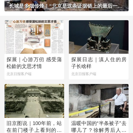
长城是多烟传烽！“北京是这条证据链上的最后一环”
探展｜心游万仞 感受蒲
探展日志｜滇人住的房
松龄的文思才情
子长啥样
北京日报客户端
北京日报客户端
旧京图说｜100年前，站
温暖中国的“半条被子”去
在前门楼子上看到的是
哪儿了？徐解秀后人道