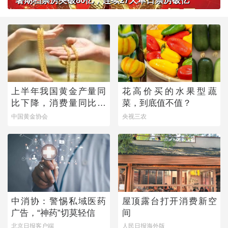
暑期档票房突破80亿，连续27天单日票房破亿
上半年我国黄金产量同
花高价买的水果型蔬
比下降，消费量同比微
菜，到底值不值？
增
中国黄金协会
央视三农
中消协：警惕私域医药
屋顶露台打开消费新空
广告，“神药”切莫轻信
间
北京日报客户端
人民日报海外版