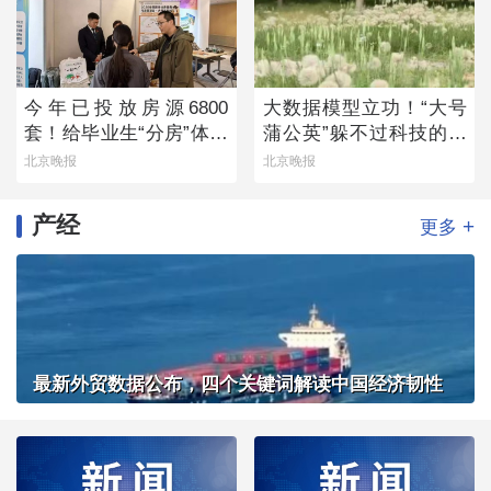
今年已投放房源6800
大数据模型立功！“大号
套！给毕业生“分房”体现
蒲公英”躲不过科技的火
留人诚意
眼金睛
北京晚报
北京晚报
产经
+
更多
最新外贸数据公布，四个关键词解读中国经济韧性