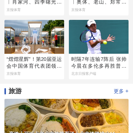
︱肖家河、四季曙光赛
︱奥体、老山、郑常庄
区
赛区静候百队杯开幕
京报体育
京报体育
“熠熠星辉”！第20届亚运
时隔7年连输7阵后 张帅
会中国体育代表团领奖
今晨在多伦多再胜普丁
装备发布
塞娃
京报体育
北京日报客户端
旅游
+
更多