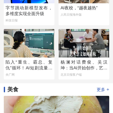
字节跳动新模型发布，
AI夜校，“越夜越热”
多维度实现全面升级
人民日报海外版
科技日报
陷入“重生、霸总、复
杨澜对话费俊、吴汉
仇”循环！AI短剧流量狂
坤：当AI开始创作，艺术
欢背后
意义如何重构
央广网
北京日报客户端
美食
+
更多