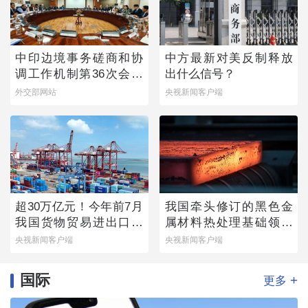
中印边境事务磋商和协
中方最新对美反制释放
调工作机制第36次会议
出什么信号？
举行
外交部网站
央视新闻客户端
超30万亿元！今年前7月
我国牵头修订的黑色金
我国货物贸易进出口延
属材料热处理基础领域
续增长态势
国际标准发布
央视新闻客户端
央视新闻客户端
国际
+
更多