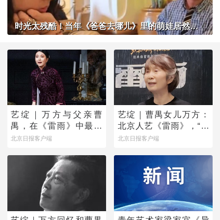
时光太残酷！当年《爸爸去哪儿》里的萌娃居然长成了这样？
艺绽｜万方与父亲曹
艺绽｜曹禺女儿万方：
禺，在《雷雨》中最爱
北京人艺《雷雨》，“是
蘩漪
它原生的样子”
北京日报客户端
北京日报客户端