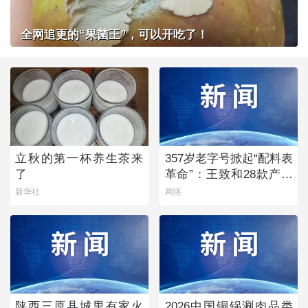
全网追更的“果菌王”，可以开吃了！
立秋的第一杯养生茶来
357岁老字号掀起“配料表
了
革命”：王致和28款产品
获清洁标签0级评价
新华社
网络
陕西三原县城里有家火
2026中国铜锅涮肉品类