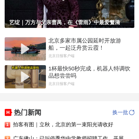
艺绽｜万方与父亲曹禺，在《雷雨》中最爱蘩漪
北京多家市属公园延时开放游
船，一起泛舟赏云霞！
北京日报客户端
1杯最快50秒完成，机器人特调饮
品想尝尝吗
北京日报客户端
热门新闻
换一批
拍客有图｜立秋，北京的第一束阳光请收好
1
广东佛山：已叫停季华中学教师招聘工作，开展全面核查
2