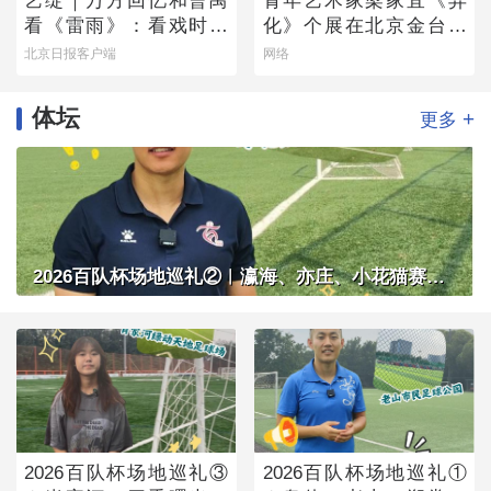
艺绽｜万方回忆和曹禺
青年艺术家梁家宜《异
看《雷雨》：看戏时吓
化》个展在北京金台艺
哭，被父亲“抄”出剧场
术馆启幕：以先锋艺术
北京日报客户端
网络
跨界公益，探寻“身体生
成”的时代命题
体坛
+
更多
2026百队杯场地巡礼②︱瀛海、亦庄、小花猫赛区将承办多组别百队杯比赛
2026百队杯场地巡礼③
2026百队杯场地巡礼①