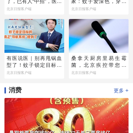
了，已有人“中招”，医生
家：蚊子爱深色，穿浅
提醒——
色衣服不易招蚊子
北京日报客户端
北京日报客户端
有医说医｜别再甩锅血
桑拿天厨房里易生霉
型了！蚊子锁定目标的
菌，北京疾控带您排
真正“导航系统”找到了
除“高风险点位”
北京日报客户端
北京日报客户端
消费
+
更多