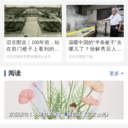
旧京图说｜100年前，站
温暖中国的“半条被子”去
在前门楼子上看到的是
哪儿了？徐解秀后人道
这番景象
出令人落泪的真相
北京日报旧京图说微信公众号
北京日报客户端
阅读
+
更多
京报读书丨本周书单来了！留言送《北京食光》