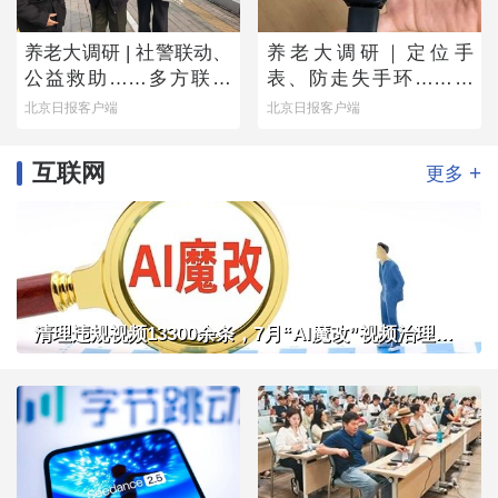
养老大调研 | 社警联动、
养老大调研｜定位手
公益救助……多方联手
表、防走失手环……老
撑起防走失网络
人为何不愿用？
北京日报客户端
北京日报客户端
互联网
+
更多
清理违规视频13300余条，7月“AI魔改”视频治理成果公布