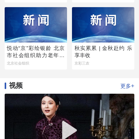
梦》圆满落幕
悦动“京”彩绘银龄 北京
秋实累累 | 金秋赴约 乐
市社会组织助力老年学
享丰收
堂公益项目稳步推进
北京社会组织
京彩三农
视频
+
更多