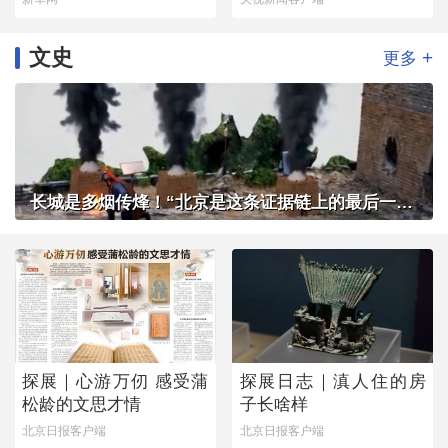
文史
+
更多
长城是多烟传烽！“北京是这条证据链上的最后一环”
探展｜心游万仞 感受蒲
探展日志｜滇人住的房
松龄的文思才情
子长啥样
北京日报客户端
北京日报客户端