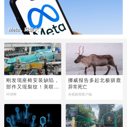
Meta，麻烦大了
刚发现座椅安装缺陷，
挪威报告多起北极驯鹿
部件又现裂纹！美联邦
异常死亡
航空局下令：排查
环球网
央视新闻客户端