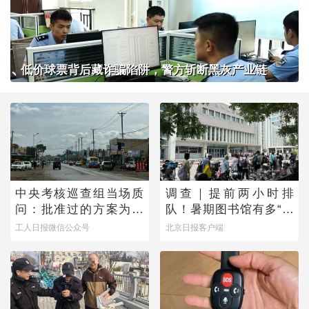
低价球票背后藏诈骗陷阱，警方斩断黑灰产业链
中央考核巡查组当场质
调查｜提前两小时排
问：批准过的方案为何
队！暑期图书馆有多“一
不执行？
座难求”？
工人日报微信公众号
北京日报客户端