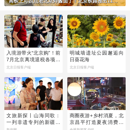
高铁上可以点老北京炸酱面了！北京铁路推出11款新品高铁餐
入境游带火“北京购”！前
明城墙遗址公园邂逅向
7月北京离境退税各项数
日葵花海
据均创新高
北京日报客户端
北京日报客户端
文旅新探丨山海同歌：
商圈夜游+乡村消夏，北
一列非遗专列的新疆旅
京昌平打造夏夜消费新
程
图景
新华网
央视新闻客户端