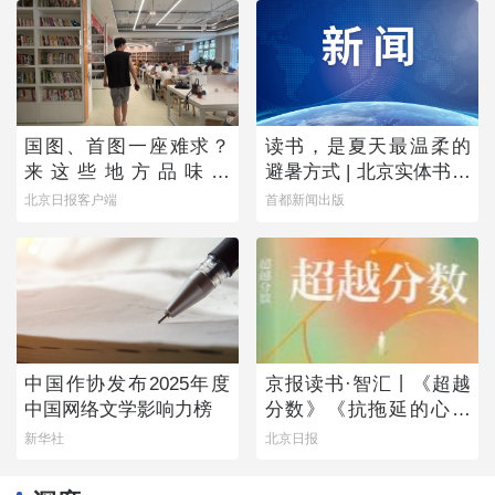
国图、首图一座难求？
读书，是夏天最温柔的
来这些地方品味书
避暑方式 | 北京实体书店
香……
活动预告（8月1日-8月7
北京日报客户端
首都新闻出版
日）
中国作协发布2025年度
京报读书·智汇丨《超越
中国网络文学影响力榜
分数》《抗拖延的心理
学》《物理学的第一次
新华社
北京日报
战争》