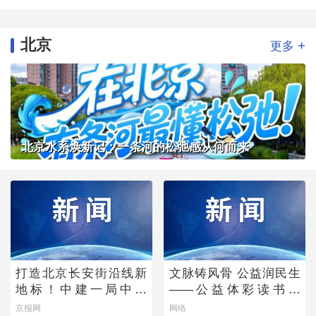
北京
+
更多
北京水系焕新记：一条河的松弛感从何而来
打造北京长安街沿线新
文脉铸风骨 公益润民生
地标！中建一局中标
——公益体彩读书会
CBD核心区Z9地块项目
《唐诗宋词中的功夫
京报网
网络