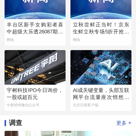
丰台区新手女购彩者喜
立秋尝鲜正当时！京东
中超级大乐透26087期一
生鲜立秋专场5折开抢，
等奖
承包你的秋日餐桌
网络
网络
宇树科技IPO今日询价，
AI成关键变量，头部互联
一股或超百元
网平台流量座次悄然生
变
中新经纬微信公众号
北京日报客户端
调查
+
更多