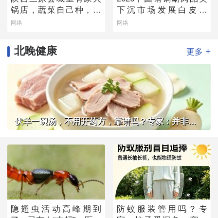
锅店，蔬菜自己种，羊
下沉市场发展白皮书
肉从盐池拉，毛肚当天
——老北京味道的县域
网络
网络
取
生存法则
北晚健康
+
更多
伏羊一碗汤，不用开药方，靠谱吗？专家：并非人人适用
隐翅虫活动高峰期到
防蚊服装管用吗？专