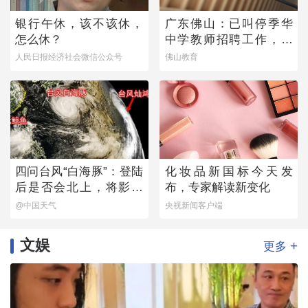
银行午休，该不该休，
广东佛山：已叫停季华
怎么休？
中学教师招聘工作，开
展全面核查
人民日报经济社会微信公众号
佛山教育
四问台风“白海豚”：登陆
化妆品新国标今天发
后是否会北上，将影响
布，专家解读新变化
哪些地方？
@中国天气
央视新闻客户端
文娱
+
更多