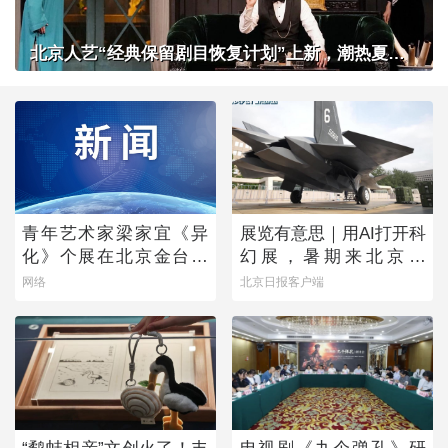
北京人艺“经典保留剧目恢复计划”上新，潮热夏夜下起一场“雷雨”
青年艺术家梁家宜《异
展览有意思｜用AI打开科
化》个展在北京金台艺
幻展，暑期来北京体
术馆启幕：以先锋艺术
验“南天门计划”科幻装备
网络
北京日报客户端
跨界公益，探寻“身体生
成”的时代命题