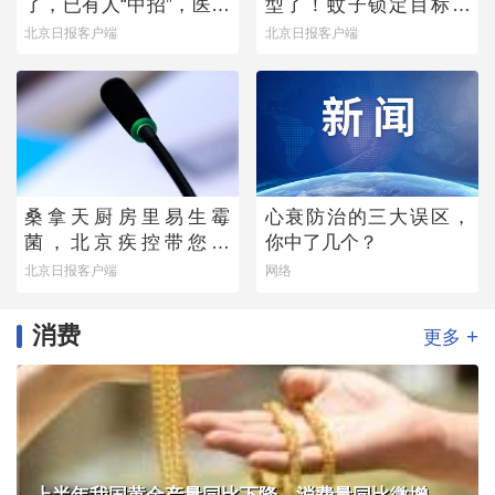
了，已有人“中招”，医生
型了！蚊子锁定目标的
提醒——
真正“导航系统”找到了
北京日报客户端
北京日报客户端
桑拿天厨房里易生霉
心衰防治的三大误区，
菌，北京疾控带您排
你中了几个？
除“高风险点位”
北京日报客户端
网络
消费
+
更多