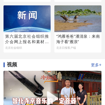
第六届北京社会组织推
“鸿雁爸爸”潘清泉：来南
介会网上报名和素材征
海子看“雁浪”
集通知
北京社会组织
北京日报客户端
视频
+
更多