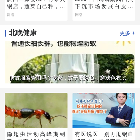
锅店，蔬菜自己种，羊
下沉市场发展白皮书
肉从盐池拉，毛肚当天
——老北京味道的县域
网络
网络
取
生存法则
北晚健康
+
更多
防蚊服装管用吗？专家：蚊子爱深色，穿浅色衣服不易招蚊子
隐翅虫活动高峰期到
有医说医｜别再甩锅血