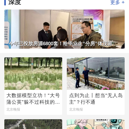
深度
+
更多
今年已投放房源6800套！给毕业生“分房”体现留人诚意
大数据模型立功！“大号
点到为止丨想当“无人岛
蒲公英”躲不过科技的火
主”？行不通
眼金睛
北京晚报
北京晚报