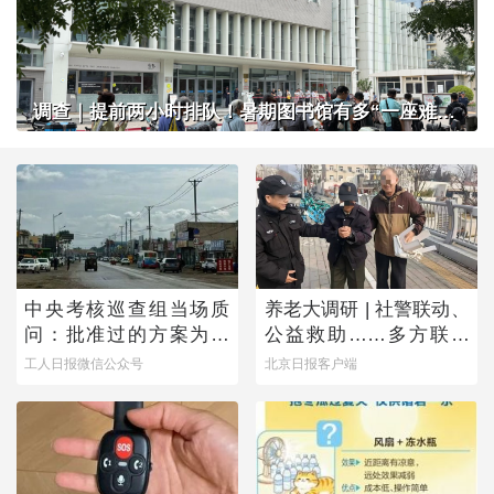
调查｜提前两小时排队！暑期图书馆有多“一座难求”？
中央考核巡查组当场质
养老大调研 | 社警联动、
问：批准过的方案为何
公益救助……多方联手
不执行？
撑起防走失网络
工人日报微信公众号
北京日报客户端