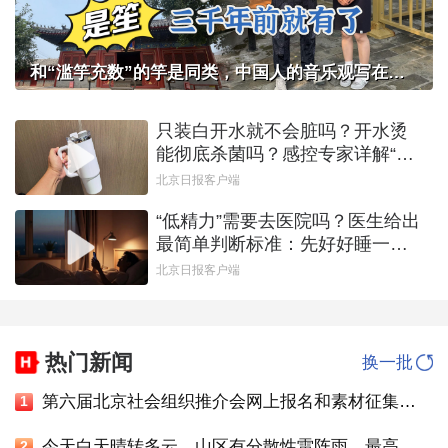
和“滥竽充数”的竽是同类，中国人的音乐观写在智化寺京音乐的乐器里
只装白开水就不会脏吗？开水烫
能彻底杀菌吗？感控专家详解“吸
管杯”藏菌真相｜都视频·热观察
北京日报客户端
“低精力”需要去医院吗？医生给出
最简单判断标准：先好好睡一觉
｜都视频·热观察
北京日报客户端
热门新闻
换一批
第六届北京社会组织推介会网上报名和素材征集通知
1
今天白天晴转多云，山区有分散性雷阵雨，最高气温36℃
2