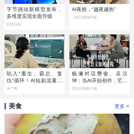
字节跳动新模型发布，
AI夜校，“越夜越热”
多维度实现全面升级
人民日报海外版
科技日报
陷入“重生、霸总、复
杨澜对话费俊、吴汉
仇”循环！AI短剧流量狂
坤：当AI开始创作，艺术
欢背后
意义如何重构
央广网
北京日报客户端
美食
+
更多