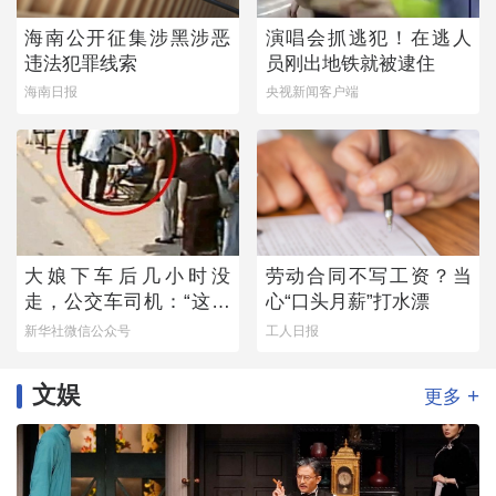
海南公开征集涉黑涉恶
演唱会抓逃犯！在逃人
违法犯罪线索
员刚出地铁就被逮住
海南日报
央视新闻客户端
大娘下车后几小时没
劳动合同不写工资？当
走，公交车司机：“这不
心“口头月薪”打水漂
对劲！”
新华社微信公众号
工人日报
文娱
+
更多