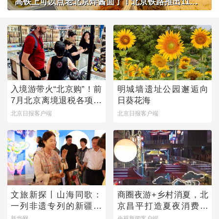
高铁上可以点老北京炸酱面了！北京铁路推出11款新品高铁餐
入境游带火“北京购”！前
明城墙遗址公园邂逅向
7月北京离境退税各项数
日葵花海
据均创新高
北京日报客户端
北京日报客户端
文旅新探丨山海同歌：
商圈夜游+乡村消夏，北
一列非遗专列的新疆旅
京昌平打造夏夜消费新
程
图景
新华网
央视新闻客户端