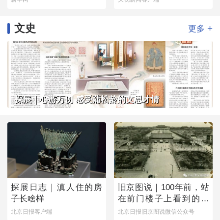
文史
+
更多
探展｜心游万仞 感受蒲松龄的文思才情
探展日志｜滇人住的房
旧京图说｜100年前，站
子长啥样
在前门楼子上看到的是
这番景象
北京日报客户端
北京日报旧京图说微信公众号