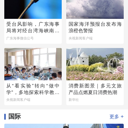
受台风影响，广东海事
国家海洋预报台发布海
局将对经台湾海峡南口
浪橙色警报
北上船舶实施交通管制
广东海事微信公号
央视新闻客户端
从“看实验”转向“做中
消费新图景｜多元文旅
学”，多地探索科学教育
产品点燃夏日消费热潮
新路径
央视新闻客户端
新华社
国际
+
更多