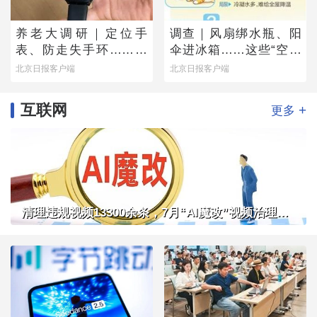
养老大调研｜定位手
调查｜风扇绑水瓶、阳
表、防走失手环……老
伞进冰箱……这些“空调
人为何不愿用？
平替”管用吗？
北京日报客户端
北京日报客户端
互联网
+
更多
清理违规视频13300余条，7月“AI魔改”视频治理成果公布