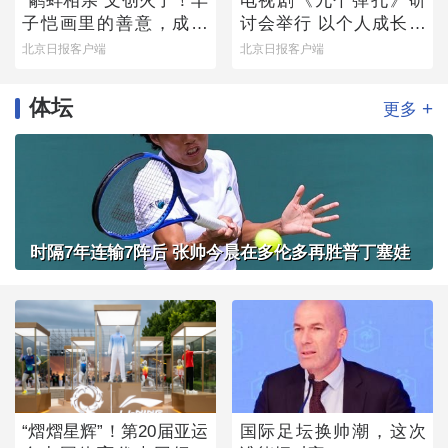
“鹬蚌相亲”文创火了！丰
电视剧《九个弹孔》研
子恺画里的善意，成了
讨会举行 以个人成长书
可以随身携带的治愈感
写信仰力量
北京日报客户端
北京日报客户端
体坛
+
更多
时隔7年连输7阵后 张帅今晨在多伦多再胜普丁塞娃
“熠熠星辉”！第20届亚运
国际足坛换帅潮，这次