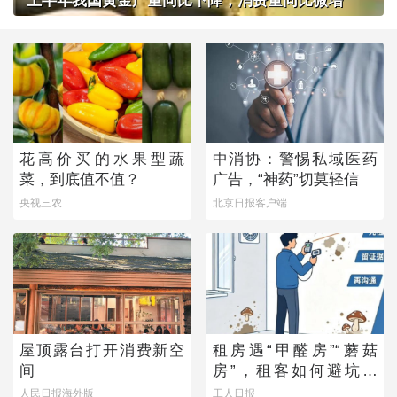
上半年我国黄金产量同比下降，消费量同比微增
花高价买的水果型蔬
中消协：警惕私域医药
菜，到底值不值？
广告，“神药”切莫轻信
央视三农
北京日报客户端
屋顶露台打开消费新空
租房遇“甲醛房”“蘑菇
间
房”，租客如何避坑维
权？
人民日报海外版
工人日报