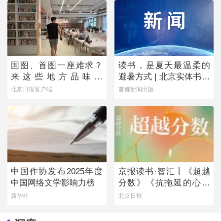
国图、首图一座难求？
读书，是夏天最温柔的
来这些地方品味书
避暑方式 | 北京实体书店
香……
活动预告（8月1日-8月7
北京日报客户端
首都新闻出版
日）
中国作协发布2025年度
京报读书·智汇丨《超越
中国网络文学影响力榜
分数》《抗拖延的心理
学》《物理学的第一次
新华社
北京日报
战争》