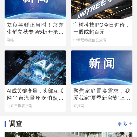
立秋尝鲜正当时！京东
宇树科技IPO今日询价，
生鲜立秋专场5折开抢，
一股或超百元
承包你的秋日餐桌
网络
中新经纬微信公众号
AI成关键变量，头部互联
聚焦家庭置换需求，我
网平台流量座次悄然生
爱我家“夏季新房节”上线
变
多重专属权益
北京日报客户端
京报网
调查
+
更多