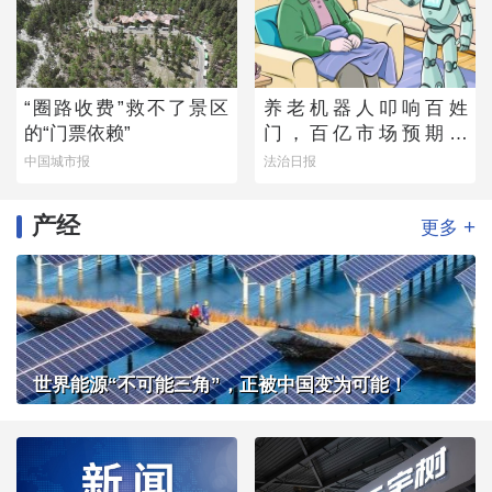
“圈路收费”救不了景区
养老机器人叩响百姓
的“门票依赖”
门，百亿市场预期下
的“理想”与“现实”
中国城市报
法治日报
产经
+
更多
世界能源“不可能三角”，正被中国变为可能！