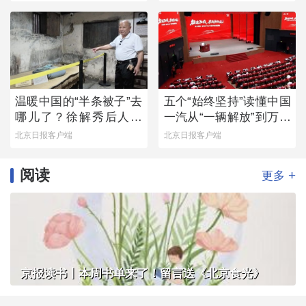
温暖中国的“半条被子”去
五个“始终坚持”读懂中国
哪儿了？徐解秀后人道
一汽从“一辆解放”到万千
出令人落泪的真相
信赖
北京日报客户端
北京日报客户端
阅读
+
更多
京报读书丨本周书单来了！留言送《北京食光》