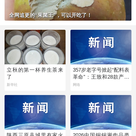
全网追更的“果菌王”，可以开吃了！
立秋的第一杯养生茶来
357岁老字号掀起“配料表
了
革命”：王致和28款产品
获清洁标签0级评价
新华社
网络
陕西三原县城里有家火
2026中国铜锅涮肉品类