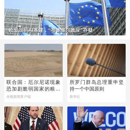
欧盟加码AI基建，“布鲁塞尔效应”存疑
联合国：厄尔尼诺现象
所罗门群岛总理重申坚
恐加剧脆弱国家的粮食
持一个中国原则
问题
央视新闻客户端
新华社