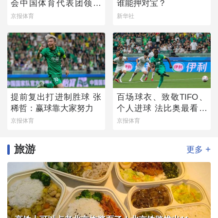
会中国体育代表团领奖
谁能押对宝？
装备发布
京报体育
新华社
提前复出打进制胜球 张
百场球衣、致敬TIFO、
稀哲：赢球靠大家努力
个人进球 法比奥最看重
的是球队取胜
京报体育
京报体育
旅游
+
更多