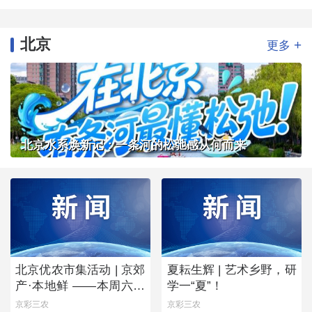
北京
+
更多
北京水系焕新记：一条河的松弛感从何而来
北京优农市集活动 | 京郊
夏耘生辉 | 艺术乡野，研
产·本地鲜 ——本周六，
学一“夏”！
去朝阳公园“鲜”起来！
京彩三农
京彩三农