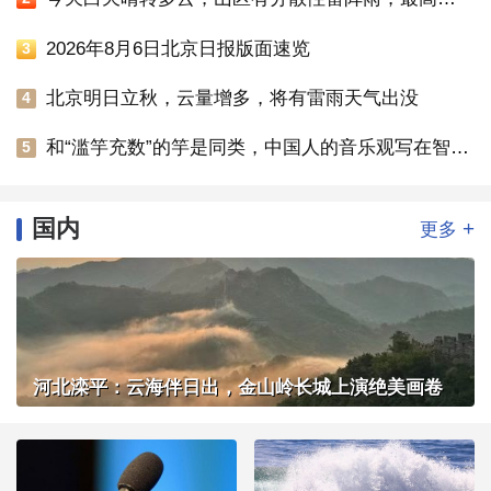
2026年8月6日北京日报版面速览
3
北京明日立秋，云量增多，将有雷雨天气出没
4
和“滥竽充数”的竽是同类，中国人的音乐观写在智化寺京音乐的乐器里
5
国内
+
更多
河北滦平：云海伴日出，金山岭长城上演绝美画卷