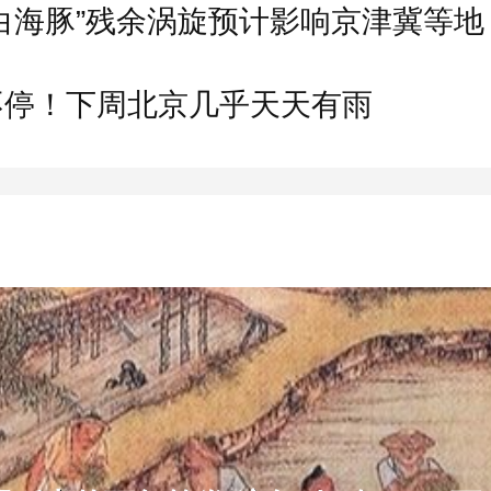
白海豚”残余涡旋预计影响京津冀等地
不停！下周北京几乎天天有雨