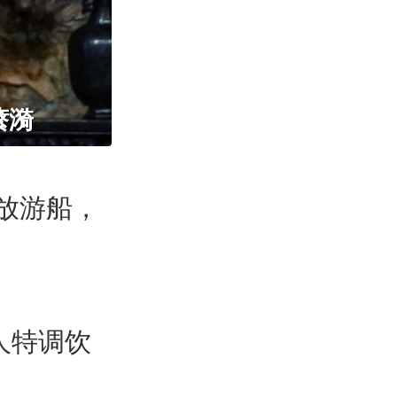
蘩漪
放游船，
人特调饮