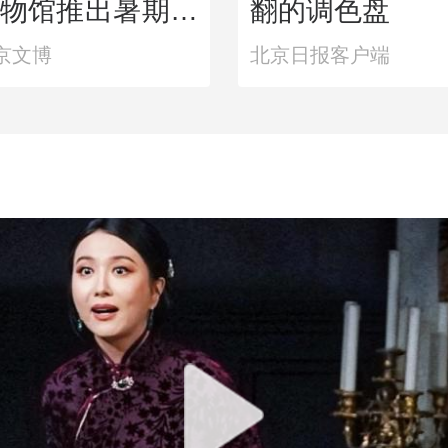
物馆推出暑期亲
翻的调色盘
动
京文博
北京日报客户端