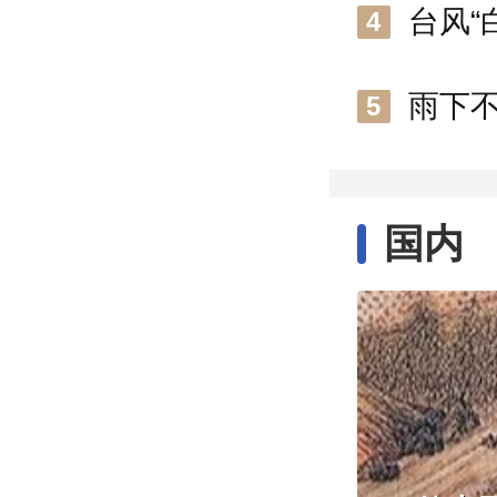
台风“
4
雨下
5
国内