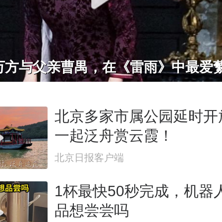
万方与父亲曹禺，在《雷雨》中最爱
北京多家市属公园延时开
一起泛舟赏云霞！
北京日报客户端
1杯最快50秒完成，机器
品想尝尝吗