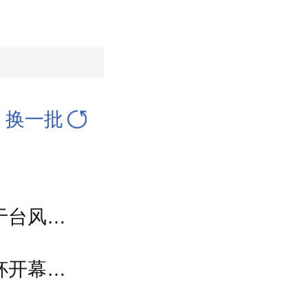
换一批
“白海豚”局部风力或超“巴威”，浙江上海处于台风危险半圆
四十三载活力依旧 孩子们心心念念的百队杯开幕了！