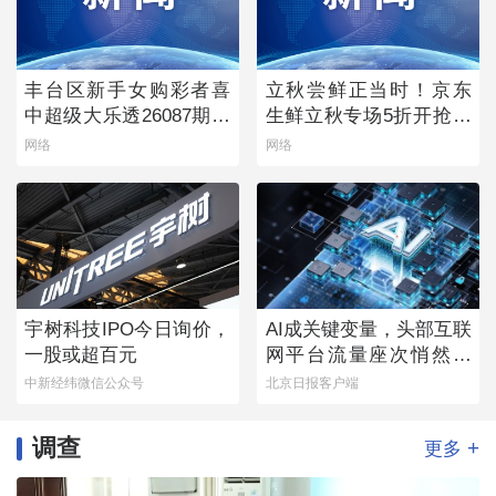
丰台区新手女购彩者喜
立秋尝鲜正当时！京东
中超级大乐透26087期一
生鲜立秋专场5折开抢，
等奖
承包你的秋日餐桌
网络
网络
宇树科技IPO今日询价，
AI成关键变量，头部互联
一股或超百元
网平台流量座次悄然生
变
中新经纬微信公众号
北京日报客户端
调查
+
更多