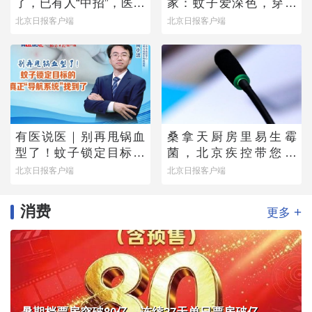
了，已有人“中招”，医生
家：蚊子爱深色，穿浅
提醒——
色衣服不易招蚊子
北京日报客户端
北京日报客户端
有医说医｜别再甩锅血
桑拿天厨房里易生霉
型了！蚊子锁定目标的
菌，北京疾控带您排
真正“导航系统”找到了
除“高风险点位”
北京日报客户端
北京日报客户端
消费
+
更多