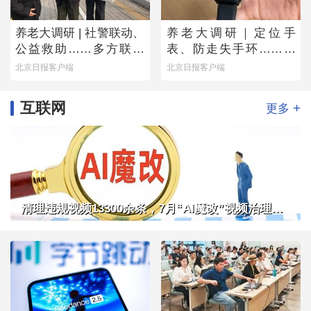
养老大调研 | 社警联动、
养老大调研｜定位手
公益救助……多方联手
表、防走失手环……老
撑起防走失网络
人为何不愿用？
北京日报客户端
北京日报客户端
互联网
+
更多
清理违规视频13300余条，7月“AI魔改”视频治理成果公布