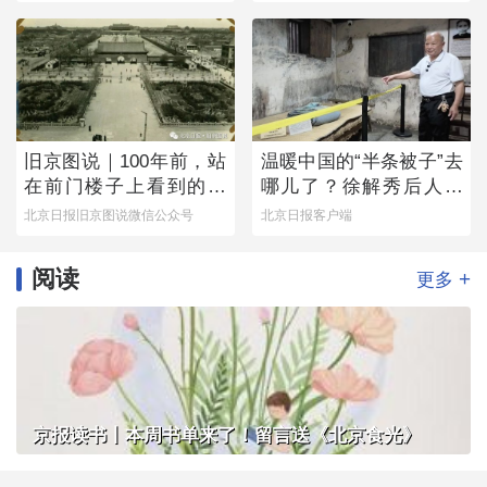
旧京图说｜100年前，站
温暖中国的“半条被子”去
在前门楼子上看到的是
哪儿了？徐解秀后人道
这番景象
出令人落泪的真相
北京日报旧京图说微信公众号
北京日报客户端
阅读
+
更多
京报读书丨本周书单来了！留言送《北京食光》