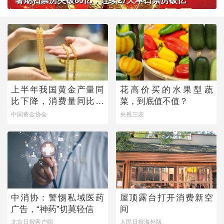
暑期档票房突破80亿，连续27天单日票房破亿
上半年我国黄金产量同
花高价买的水果型蔬
比下降，消费量同比微
菜，到底值不值？
增
中国黄金协会
央视三农
中消协：警惕私域医药
屋顶露台打开消费新空
广告，“神药”切莫轻信
间
北京日报客户端
人民日报海外版