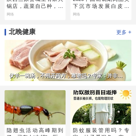
锅店，蔬菜自己种，羊
下沉市场发展白皮书
肉从盐池拉，毛肚当天
——老北京味道的县域
网络
网络
取
生存法则
北晚健康
+
更多
伏羊一碗汤，不用开药方，靠谱吗？专家：并非人人适用
隐翅虫活动高峰期到
防蚊服装管用吗？专