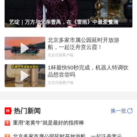
艺绽｜万方与父亲曹禺，在《雷雨》中最爱蘩漪
北京多家市属公园延时开放游
船，一起泛舟赏云霞！
北京日报客户端
1杯最快50秒完成，机器人特调饮
品想尝尝吗
北京日报客户端
热门新闻
换一批
重用“老黄牛”就是最好的指挥棒
1
北京多家市属公园延时开放游船，一起泛舟赏云霞！
2