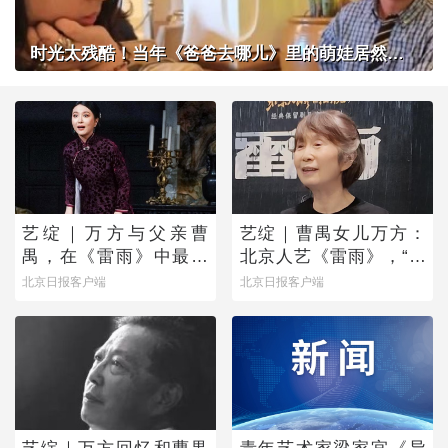
时光太残酷！当年《爸爸去哪儿》里的萌娃居然长成了这样？
艺绽｜万方与父亲曹
艺绽｜曹禺女儿万方：
禺，在《雷雨》中最爱
北京人艺《雷雨》，“是
蘩漪
它原生的样子”
北京日报客户端
北京日报客户端