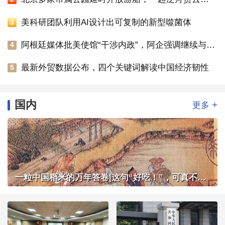
美科研团队利用AI设计出可复制的新型噬菌体
3
阿根廷媒体批美使馆“干涉内政”，阿企强调继续与中企合作
4
最新外贸数据公布，四个关键词解读中国经济韧性
5
国内
+
更多
一粒中国稻米的万年答卷|这句“好吃！”，可真不简单