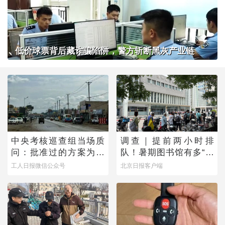
低价球票背后藏诈骗陷阱，警方斩断黑灰产业链
中央考核巡查组当场质
调查｜提前两小时排
问：批准过的方案为何
队！暑期图书馆有多“一
不执行？
座难求”？
工人日报微信公众号
北京日报客户端