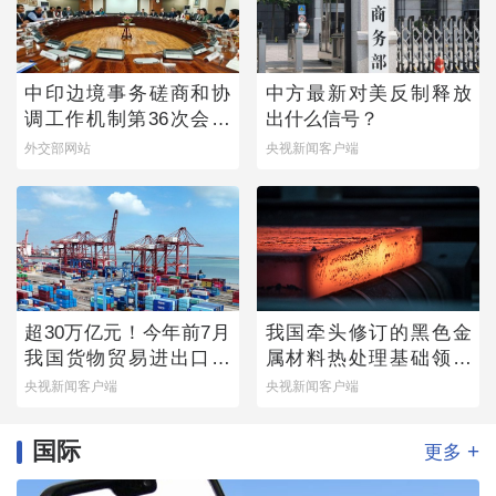
中印边境事务磋商和协
中方最新对美反制释放
调工作机制第36次会议
出什么信号？
举行
外交部网站
央视新闻客户端
超30万亿元！今年前7月
我国牵头修订的黑色金
我国货物贸易进出口延
属材料热处理基础领域
续增长态势
国际标准发布
央视新闻客户端
央视新闻客户端
国际
+
更多