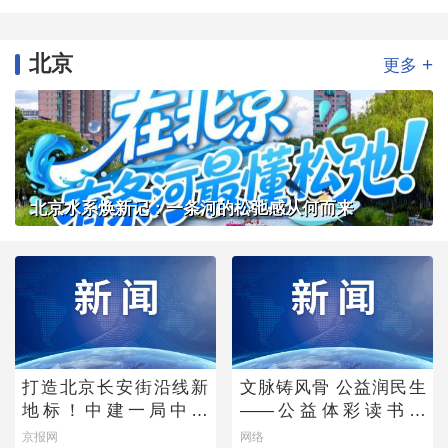
北京
+
更多
北京水系焕新记：一条河的松弛感从何而来
打造北京长安街沿线新
文脉铸风骨 公益润民生
地标！中建一局中标
——公益体彩读书会
CBD核心区Z9地块项目
《唐诗宋词中的功夫
京报网
网络