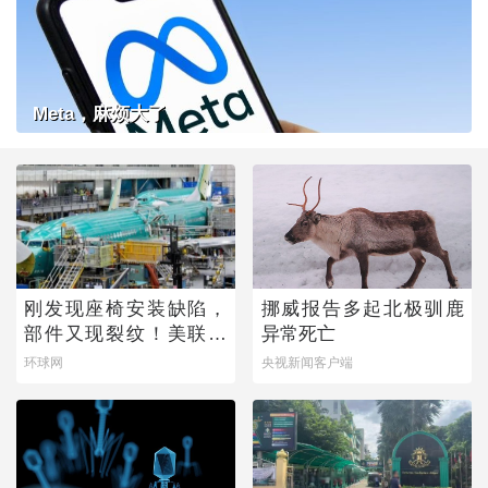
Meta，麻烦大了
刚发现座椅安装缺陷，
挪威报告多起北极驯鹿
部件又现裂纹！美联邦
异常死亡
航空局下令：排查
环球网
央视新闻客户端