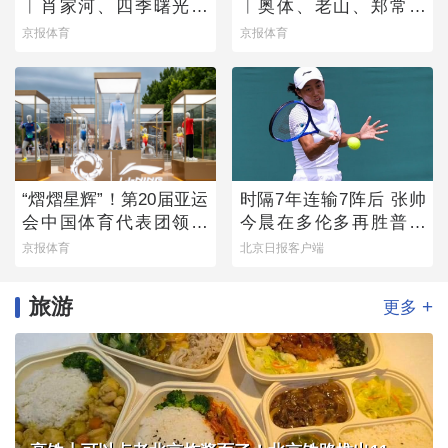
︱肖家河、四季曙光赛
︱奥体、老山、郑常庄
区
赛区静候百队杯开幕
京报体育
京报体育
“熠熠星辉”！第20届亚运
时隔7年连输7阵后 张帅
会中国体育代表团领奖
今晨在多伦多再胜普丁
装备发布
塞娃
京报体育
北京日报客户端
旅游
+
更多