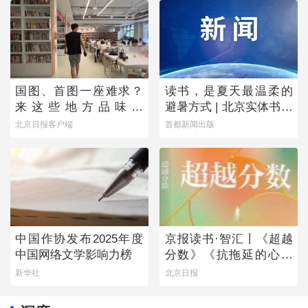
国图、首图一座难求？
读书，是夏天最温柔的
来这些地方品味书
避暑方式 | 北京实体书店
香……
活动预告（8月1日-8月7
北京日报客户端
首都新闻出版
日）
中国作协发布2025年度
京报读书·智汇丨《超越
中国网络文学影响力榜
分数》《抗拖延的心理
学》《物理学的第一次
新华社
北京日报
战争》