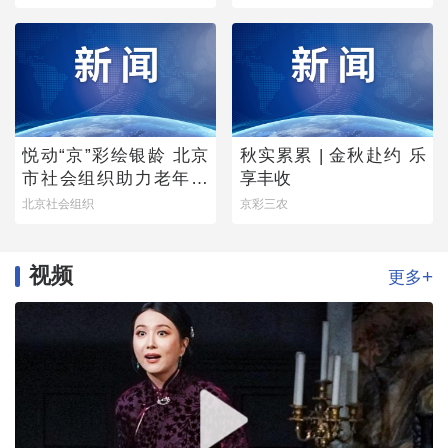
梦》圆满落幕
悦动“京”彩绘银龄 北京
秋实累累 | 金秋赴约 乐
市社会组织助力老年学
享丰收
堂公益项目稳步推进
北京社会组织
京彩三农
视频
+
更多