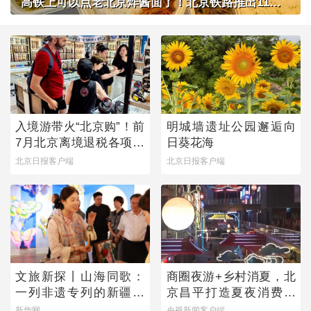
高铁上可以点老北京炸酱面了！北京铁路推出11款新品高铁餐
入境游带火“北京购”！前
明城墙遗址公园邂逅向
7月北京离境退税各项数
日葵花海
据均创新高
北京日报客户端
北京日报客户端
文旅新探丨山海同歌：
商圈夜游+乡村消夏，北
一列非遗专列的新疆旅
京昌平打造夏夜消费新
程
图景
新华网
央视新闻客户端