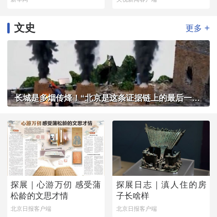
文史
+
更多
长城是多烟传烽！“北京是这条证据链上的最后一环”
探展｜心游万仞 感受蒲
探展日志｜滇人住的房
松龄的文思才情
子长啥样
北京日报客户端
北京日报客户端