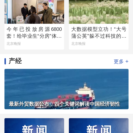
今年已投放房源6800
大数据模型立功！“大号
套！给毕业生“分房”体现
蒲公英”躲不过科技的火
留人诚意
眼金睛
北京晚报
北京晚报
产经
+
更多
最新外贸数据公布，四个关键词解读中国经济韧性