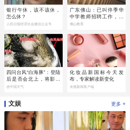
银行午休，该不该休，
广东佛山：已叫停季华
怎么休？
中学教师招聘工作，开
展全面核查
人民日报经济社会微信公众号
佛山教育
四问台风“白海豚”：登陆
化妆品新国标今天发
后是否会北上，将影响
布，专家解读新变化
哪些地方？
@中国天气
央视新闻客户端
文娱
+
更多