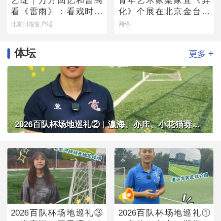
艺绽｜万方回忆和曹禺
青年艺术家梁家宜《异
看《雷雨》：看戏时吓
化》个展在北京金台艺
哭，被父亲“抄”出剧场
术馆启幕：以先锋艺术
北京日报客户端
网络
跨界公益，探寻“身体生
成”的时代命题
体坛
+
更多
2026百队杯场地巡礼②︱瀛海、亦庄、小花猫赛区将承办多组别百队杯比赛
2026百队杯场地巡礼③
2026百队杯场地巡礼①