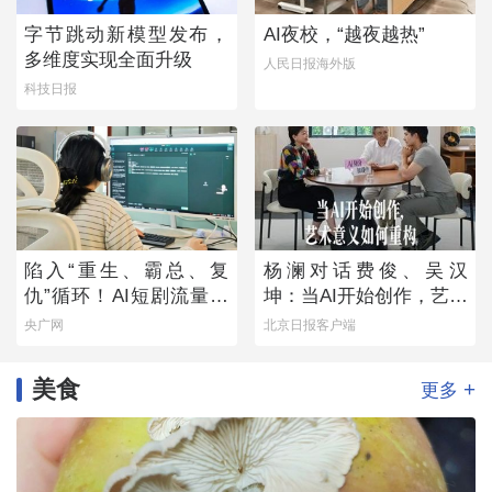
字节跳动新模型发布，
AI夜校，“越夜越热”
多维度实现全面升级
人民日报海外版
科技日报
陷入“重生、霸总、复
杨澜对话费俊、吴汉
仇”循环！AI短剧流量狂
坤：当AI开始创作，艺术
欢背后
意义如何重构
央广网
北京日报客户端
美食
+
更多