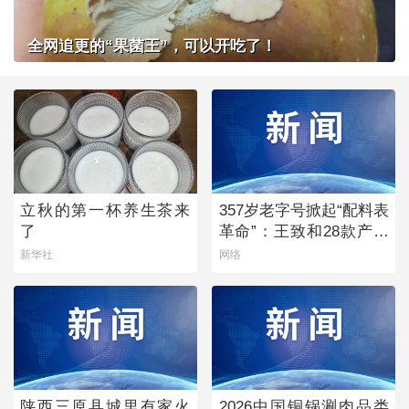
全网追更的“果菌王”，可以开吃了！
立秋的第一杯养生茶来
357岁老字号掀起“配料表
了
革命”：王致和28款产品
获清洁标签0级评价
新华社
网络
陕西三原县城里有家火
2026中国铜锅涮肉品类