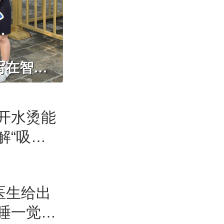
和“滥竽充数”的竽是同类，中国人的音乐观写在智化寺京音乐的乐器里
开水烫能
解“吸管
观察
医生给出
睡一觉｜