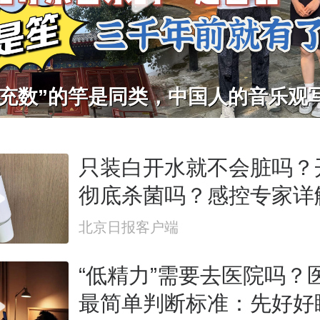
只装白开水就不会脏吗？
彻底杀菌吗？感控专家详
杯”藏菌真相｜都视频·热
北京日报客户端
“低精力”需要去医院吗？
最简单判断标准：先好好