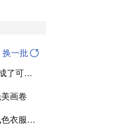
换一批
“鹬蚌相亲”文创火了！丰子恺画里的善意，成了可以随身携带的治愈感
绝美画卷
防蚊服装管用吗？专家：蚊子爱深色，穿浅色衣服不易招蚊子