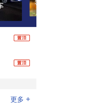
平谷“见缝插绿”点亮城乡
我在社区蹲点｜一把钥匙开一把心锁，她们帮拾荒老人“断舍离”
大
+
更多