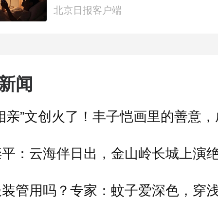
都视频·热观察
北京日报客户端
新闻
滦平：云海伴日出，金山岭长城上演