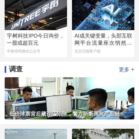
宇树科技IPO今日询价，
AI成关键变量，头部互联
一股或超百元
网平台流量座次悄然生
变
中新经纬微信公众号
北京日报客户端
调查
+
更多
低价球票背后藏诈骗陷阱，警方斩断黑灰产业链