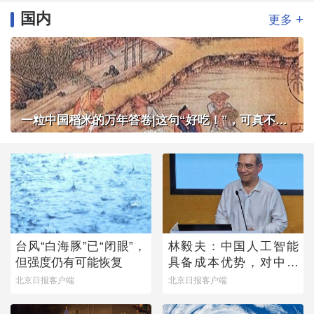
国内
+
更多
一粒中国稻米的万年答卷|这句“好吃！”，可真不简单
台风“白海豚”已“闭眼”，
林毅夫：中国人工智能
但强度仍有可能恢复
具备成本优势，对中国
与美国竞争有信心
北京日报客户端
北京日报客户端