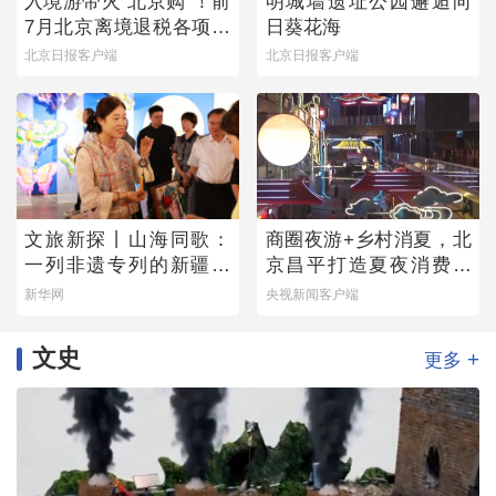
入境游带火“北京购”！前
明城墙遗址公园邂逅向
7月北京离境退税各项数
日葵花海
据均创新高
北京日报客户端
北京日报客户端
文旅新探丨山海同歌：
商圈夜游+乡村消夏，北
一列非遗专列的新疆旅
京昌平打造夏夜消费新
程
图景
新华网
央视新闻客户端
文史
+
更多