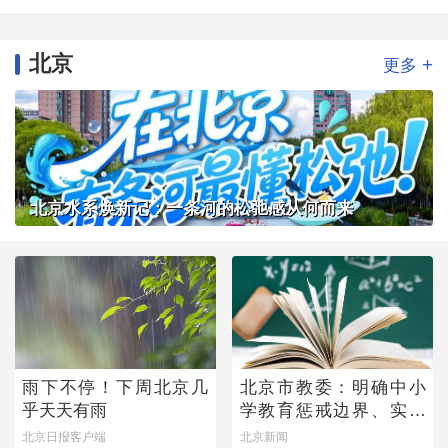
北京
+
更多
北京水系焕新记：一条河的松弛感从何而来
雨下不停！下周北京几
北京市教委：明确中小
乎天天有雨
学教育惩戒边界、实施
程序
北京日报客户端
北京新闻