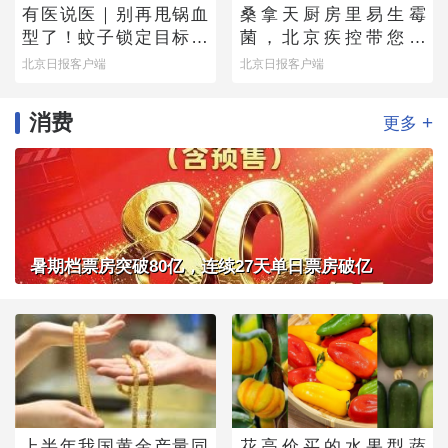
有医说医｜别再甩锅血
桑拿天厨房里易生霉
型了！蚊子锁定目标的
菌，北京疾控带您排
真正“导航系统”找到了
除“高风险点位”
北京日报客户端
北京日报客户端
消费
+
更多
暑期档票房突破80亿，连续27天单日票房破亿
上半年我国黄金产量同
花高价买的水果型蔬