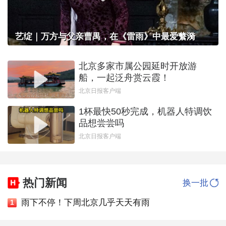
艺绽｜万方与父亲曹禺，在《雷雨》中最爱蘩漪
北京多家市属公园延时开放游
船，一起泛舟赏云霞！
北京日报客户端
1杯最快50秒完成，机器人特调饮
品想尝尝吗
北京日报客户端
热门新闻
换一批
雨下不停！下周北京几乎天天有雨
1