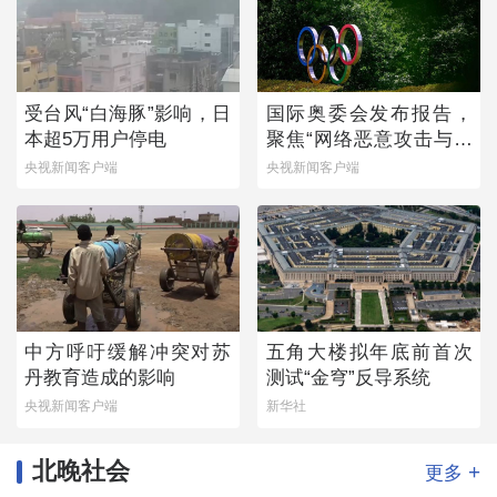
受台风“白海豚”影响，日
国际奥委会发布报告，
本超5万用户停电
聚焦“网络恶意攻击与体
育”
央视新闻客户端
央视新闻客户端
中方呼吁缓解冲突对苏
五角大楼拟年底前首次
丹教育造成的影响
测试“金穹”反导系统
央视新闻客户端
新华社
北晚社会
+
更多