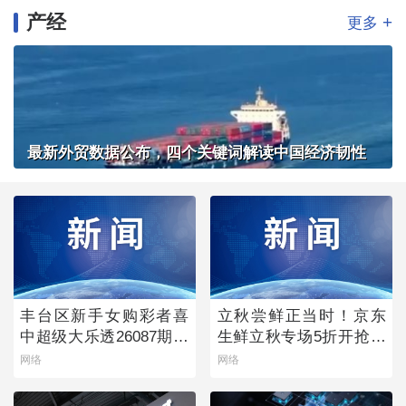
产经
+
更多
最新外贸数据公布，四个关键词解读中国经济韧性
丰台区新手女购彩者喜
立秋尝鲜正当时！京东
中超级大乐透26087期一
生鲜立秋专场5折开抢，
等奖
承包你的秋日餐桌
网络
网络