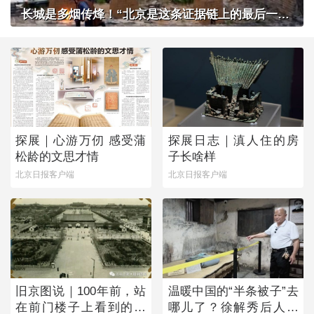
长城是多烟传烽！“北京是这条证据链上的最后一环”
探展｜心游万仞 感受蒲
探展日志｜滇人住的房
松龄的文思才情
子长啥样
北京日报客户端
北京日报客户端
旧京图说｜100年前，站
温暖中国的“半条被子”去
在前门楼子上看到的是
哪儿了？徐解秀后人道