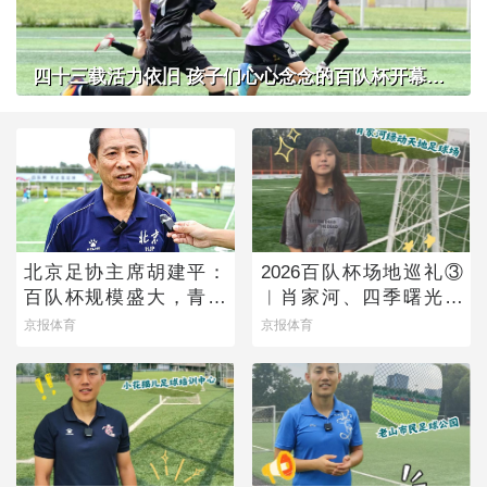
四十三载活力依旧 孩子们心心念念的百队杯开幕了！
北京足协主席胡建平：
2026百队杯场地巡礼③
百队杯规模盛大，青少
︱肖家河、四季曙光赛
年足球火热有活力
区
京报体育
京报体育