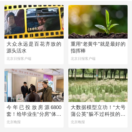
大众永远是百花齐放的
重用“老黄牛”就是最好的
源头活水
指挥棒
北京日报客户端
北京日报客户端
今年已投放房源6800
大数据模型立功！“大号
套！给毕业生“分房”体现
蒲公英”躲不过科技的火
留人诚意
眼金睛
北京晚报
北京晚报