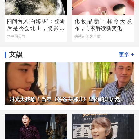
四问台风“白海豚”：登陆
化妆品新国标今天发
后是否会北上，将影响
布，专家解读新变化
哪些地方？
@中国天气
央视新闻客户端
文娱
+
更多
时光太残酷！当年《爸爸去哪儿》里的萌娃居然长成了这样？