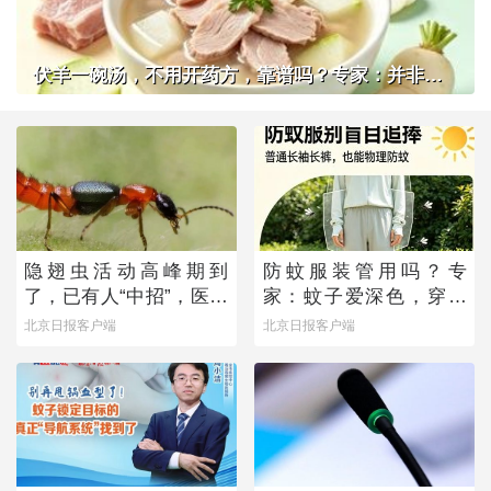
伏羊一碗汤，不用开药方，靠谱吗？专家：并非人人适用
隐翅虫活动高峰期到
防蚊服装管用吗？专
了，已有人“中招”，医生
家：蚊子爱深色，穿浅
提醒——
色衣服不易招蚊子
北京日报客户端
北京日报客户端