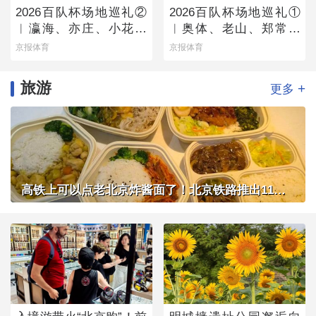
2026百队杯场地巡礼②
2026百队杯场地巡礼①
︱瀛海、亦庄、小花猫
︱奥体、老山、郑常庄
赛区将承办多组别百队
赛区静候百队杯开幕
京报体育
京报体育
杯比赛
旅游
+
更多
高铁上可以点老北京炸酱面了！北京铁路推出11款新品高铁餐