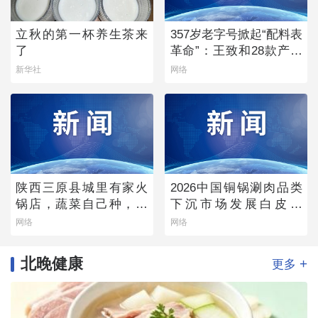
立秋的第一杯养生茶来
357岁老字号掀起“配料表
了
革命”：王致和28款产品
获清洁标签0级评价
新华社
网络
陕西三原县城里有家火
2026中国铜锅涮肉品类
锅店，蔬菜自己种，羊
下沉市场发展白皮书
肉从盐池拉，毛肚当天
——老北京味道的县域
网络
网络
取
生存法则
北晚健康
+
更多