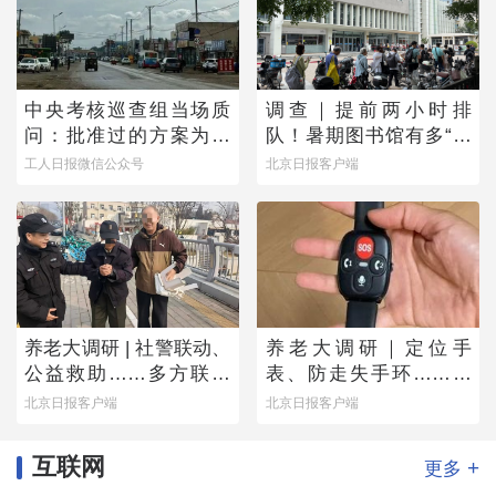
中央考核巡查组当场质
调查｜提前两小时排
问：批准过的方案为何
队！暑期图书馆有多“一
不执行？
座难求”？
工人日报微信公众号
北京日报客户端
养老大调研 | 社警联动、
养老大调研｜定位手
公益救助……多方联手
表、防走失手环……老
撑起防走失网络
人为何不愿用？
北京日报客户端
北京日报客户端
互联网
+
更多