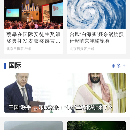
蔡皋在国际安徒生奖颁
台风“白海豚”残余涡旋预
奖典礼发表获奖感言：
计影响京津冀等地
那个手握木炭条涂鸦的
北京日报客户端
北京日报客户端
小女孩始终留在心底
国际
+
更多
三国“联手”，印度紧张：“伊斯兰版北约”来了？