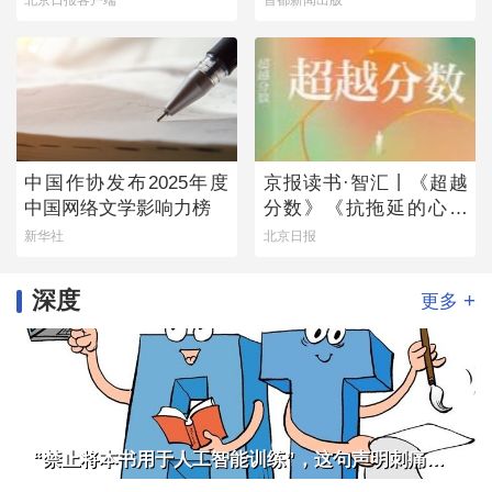
日）
中国作协发布2025年度
京报读书·智汇丨《超越
中国网络文学影响力榜
分数》《抗拖延的心理
学》《物理学的第一次
新华社
北京日报
战争》
深度
+
更多
“禁止将本书用于人工智能训练”，这句声明刺痛了谁