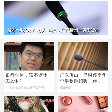
散布“洪水死了1万人”谣言，广西横州一男子被拘
银行午休，该不该休，
广东佛山：已叫停季华
怎么休？
中学教师招聘工作，开
展全面核查
人民日报经济社会微信公众号
佛山教育