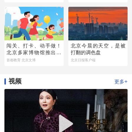
闯关、打卡、动手做！
北京今晨的天空，是被
北京多家博物馆推出暑
打翻的调色盘
期亲子研学活动
首都教育 北京文博
北京日报客户端
视频
+
更多