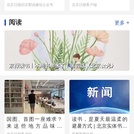
这番景象
出令人落泪的真相
北京日报旧京图说微信公众号
北京日报客户端
阅读
+
更多
京报读书丨本周书单来了！留言送《北京食光》
国图、首图一座难求？
读书，是夏天最温柔的
来这些地方品味书
避暑方式 | 北京实体书店
香……
活动预告（8月1日-8月7
北京日报客户端
首都新闻出版