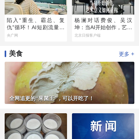
陷入“重生、霸总、复
杨澜对话费俊、吴汉
仇”循环！AI短剧流量狂
坤：当AI开始创作，艺术
欢背后
意义如何重构
央广网
北京日报客户端
美食
+
更多
全网追更的“果菌王”，可以开吃了！