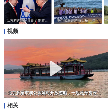
以方称内塔尼亚胡近期将与特朗普会面
中企出海造跨海大桥，巴西总统卢拉：造福当地民众
视频
北京多家市属公园延时开放游船，一起泛舟赏云霞！
相关