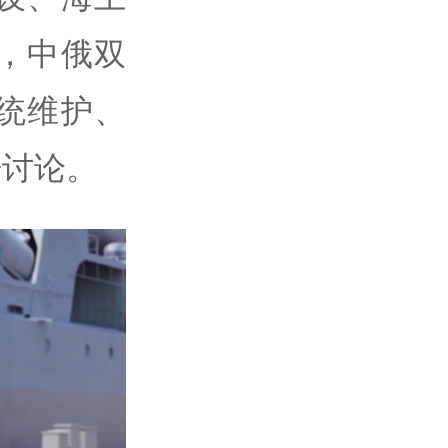
，中俄双
统维护、
开讨论。