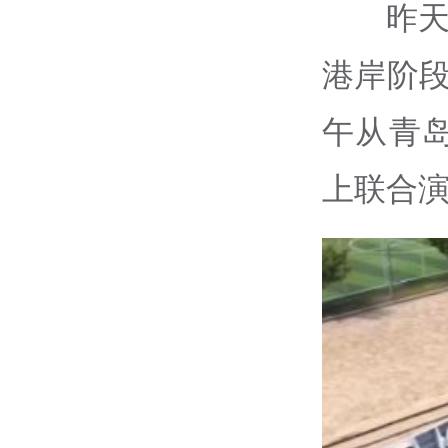
昨天
港岸阶
午从青
上联合