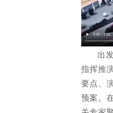
出
指挥推
要点、
预案。
关专家