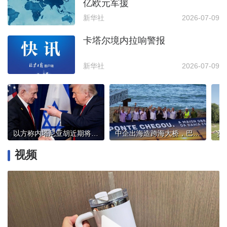
亿欧元军援
新华社
2026-07-09
卡塔尔境内拉响警报
新华社
2026-07-09
以方称内塔尼亚胡近期将与特朗普会面
中企出海造跨海大桥，巴西总统卢拉：造福当地民众
视频