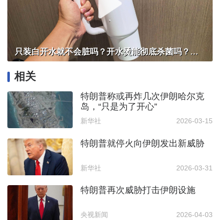
只装白开水就不会脏吗？开水烫能彻底杀菌吗？感控专家详解“吸管杯”藏菌真相｜都视频·热观察
相关
特朗普称或再炸几次伊朗哈尔克
岛，“只是为了开心”
新华社
2026-03-15
特朗普就停火向伊朗发出新威胁
新华社
2026-03-31
特朗普再次威胁打击伊朗设施
央视新闻
2026-04-03