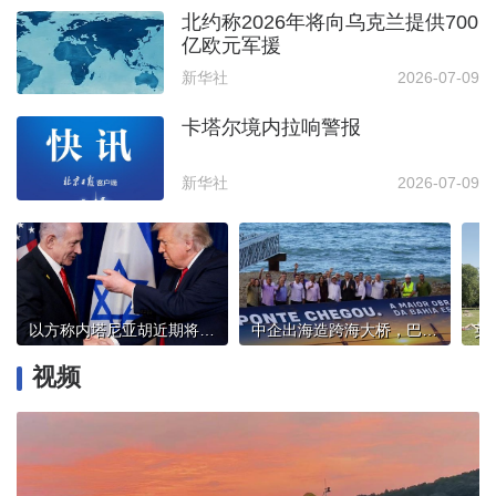
北约称2026年将向乌克兰提供700
亿欧元军援
新华社
2026-07-09
卡塔尔境内拉响警报
新华社
2026-07-09
以方称内塔尼亚胡近期将与特朗普会面
中企出海造跨海大桥，巴西总统卢拉：造福当地民众
视频