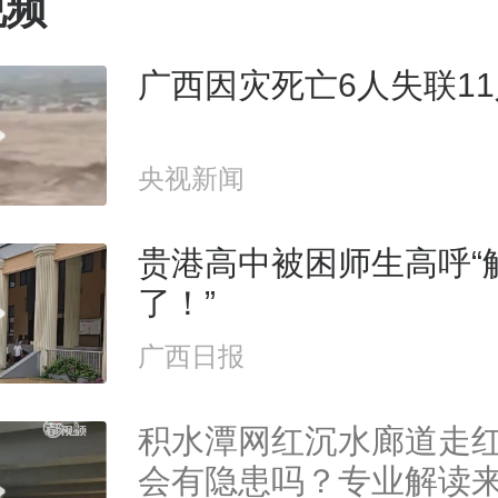
视频
广西因灾死亡6人失联1
央视新闻
贵港高中被困师生高呼“
了！”
广西日报
积水潭网红沉水廊道走
会有隐患吗？专业解读