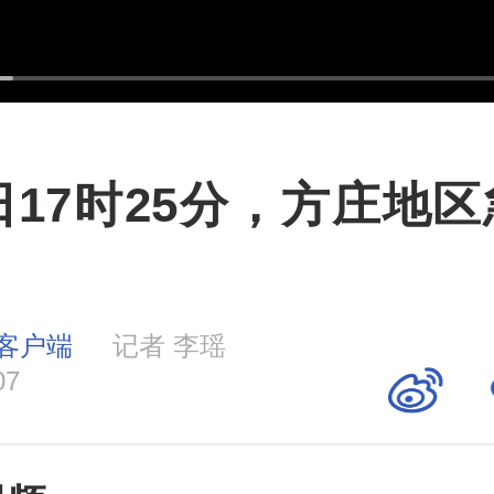
日17时25分，方庄地
客户端
记者 李瑶
07