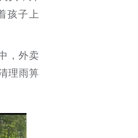
着孩子上
中，外卖
清理雨箅