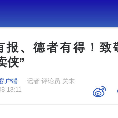
有报、德者有得！致
卖侠”
客户端
记者 评论员 关末
08 13:11