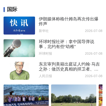
国际
伊朗媒体称格什姆岛再次传出爆
炸声
新华社
2026-07-08
环球时报社评：拿中国导弹说
事，北约有些“幼稚”
环球时报
2026-07-08
东京审判美籍出庭证人约翰·马吉
之孙：做历史真相的捍卫者、世
界和平的守护者
人民日报
2026-07-08