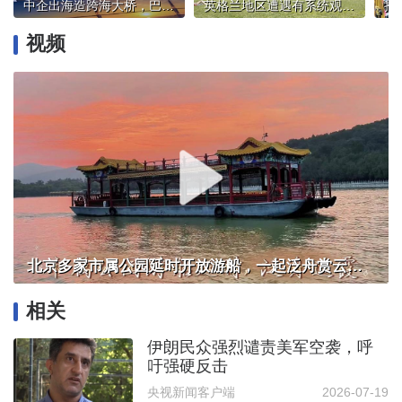
中企出海造跨海大桥，巴西总统卢拉：造福当地民众
英格兰地区遭遇有系统观测以来最热6月
视频
北京多家市属公园延时开放游船，一起泛舟赏云霞！
相关
伊朗民众强烈谴责美军空袭，呼
吁强硬反击
央视新闻客户端
2026-07-19