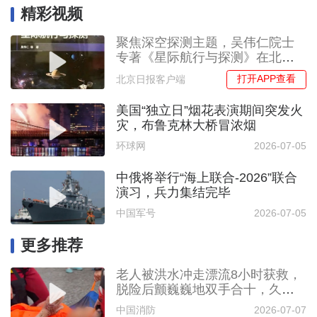
精彩视频
聚焦深空探测主题，吴伟仁院士
专著《星际航行与探测》在北航
首发
打开APP查看
北京日报客户端
美国“独立日”烟花表演期间突发火
灾，布鲁克林大桥冒浓烟
环球网
2026-07-05
中俄将举行“海上联合-2026”联合
演习，兵力集结完毕
中国军号
2026-07-05
更多推荐
老人被洪水冲走漂流8小时获救，
脱险后颤巍巍地双手合十，久久
不愿放下
中国消防
2026-07-07