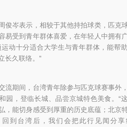
周俊岑表示，相较于其他持拍球类，匹克
容易受到青年群体喜爱，在年轻人中拥有
项运动十分适合大学生与青年群体，能帮
立长久联络。
”
交流期间，台湾青年除参与匹克球赛事外
和园，登临长城、品尝京城特色美食。
“
弘，能切身感受到厚重的历史底蕴；北京
。回到台湾后，我们会把此行见闻分享