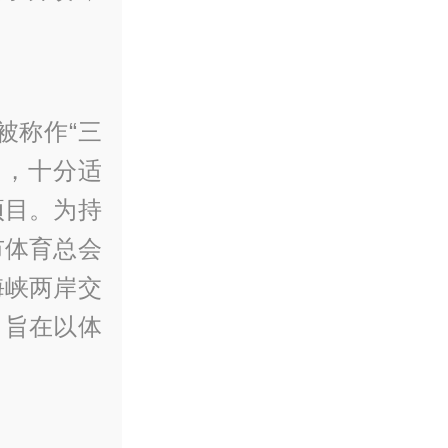
。
被称作
“
三
出，十分适
项目。为持
市体育总会
海峡两岸交
，旨在以体