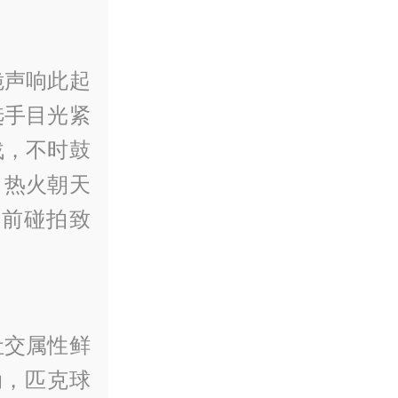
脆声响此起
选手目光紧
战，不时鼓
、热火朝天
网前碰拍致
社交属性鲜
动，匹克球