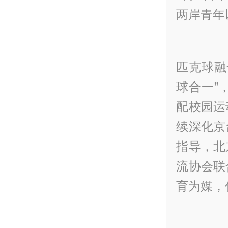
两岸青年
匹克球融
球合一
”
配校园运
续深化京
指导，北
流协会联
育为媒，