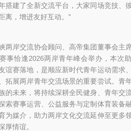
年搭建了全新交流平台，大家同场竞技、
距离，增进友好互动。
”
峡两岸交流协会顾问、高帝集团董事会主
赛事恰逢
2026
两岸青年峰会举办，本次
友谊赛落地，是顺应新时代青年运动需求
、拓展两岸青年交流场景的重要尝试。青
族的未来，将持续深耕全民健身、青年交
探索赛事运营、公益服务与定制体育装备
育为媒介，助力两岸文化交流延伸至更多
深厚情谊。