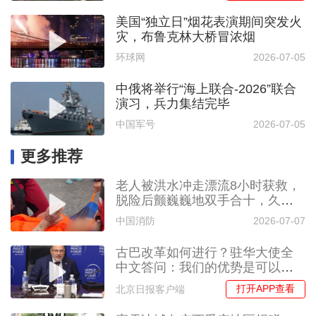
美国“独立日”烟花表演期间突发火
灾，布鲁克林大桥冒浓烟
环球网
2026-07-05
中俄将举行“海上联合-2026”联合
演习，兵力集结完毕
中国军号
2026-07-05
更多推荐
老人被洪水冲走漂流8小时获救，
脱险后颤巍巍地双手合十，久久
不愿放下
中国消防
2026-07-07
古巴改革如何进行？驻华大使全
中文答问：我们的优势是可以借
鉴中国经验
打开APP查看
北京日报客户端