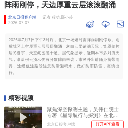
阵雨刚停，天边厚重云层滚滚翻涌
北京日报客户端
记者 程功,邵小芸
2026-07-07
2026年7月7日下午3时许，北京一场短时雷阵雨刚刚停歇。雨
后城区上空厚重云层层层翻涌，灰白云团铺满天际，笼罩整片
居民楼宇，天空氛围感十足。据气象提示，近期本市多对流天
气，滚滚积云预示仍有分散阵雨来袭，市民外出请随身携带雨
具，途经低洼路段注意防滑避积水，做好防雨防雷，谨慎出
行。
精彩视频
聚焦深空探测主题，吴伟仁院士
专著《星际航行与探测》在北航
首发
打开APP查看
北京日报客户端