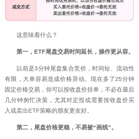
这意味着什么？
第一，
ETF
尾盘交易时间延长，操作更从容。
以前是
3
分钟尾盘集合竞价，时间短、流动性
有限，大单容易造成价格异动。现在多了
25
分钟
固定价格交易，你可以按收盘价挂单，不必在最后
几分钟匆忙决策，尤其对定投或需要按收盘价买
入
或
卖出
ETF
策略的朋友更友好。
第二，尾盘价格更稳，不易被
“
画线
”
。