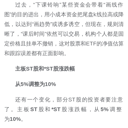
过去，
“
下课铃响
”
某些资金会带着
“
画线作
图
”
的目的进出，用小成本资金把尾盘
k
线拉高或降
低，以达到
“
画趋势
”
或诱多诱空，但现在，规则清
晰了，“课后时间”依然可以交易，机构个人都是固
定价格且挂单不撤销，这对股票和
ETF
的净值估算
和跟踪误差都有正面影响。
主板
ST
股和
*ST
股
涨跌幅
从
5%
调整为
10%
还有一个变化，
部分ST
股的投资者要注意
了。
主板
ST
股和
*ST
股
涨跌幅，从
5%
调整
为
10%
。