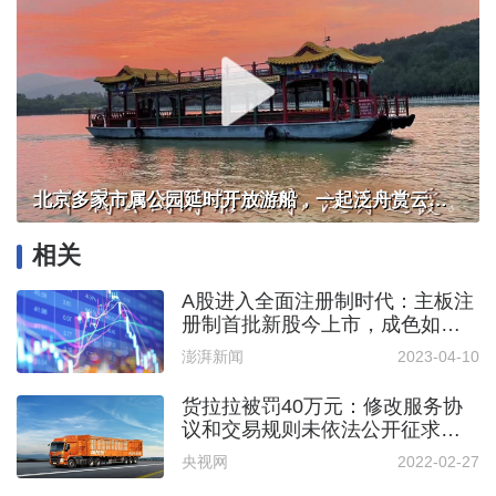
北京多家市属公园延时开放游船，一起泛舟赏云霞！
相关
A股进入全面注册制时代：主板注
册制首批新股今上市，成色如
何？
澎湃新闻
2023-04-10
货拉拉被罚40万元：修改服务协
议和交易规则未依法公开征求意
见
央视网
2022-02-27