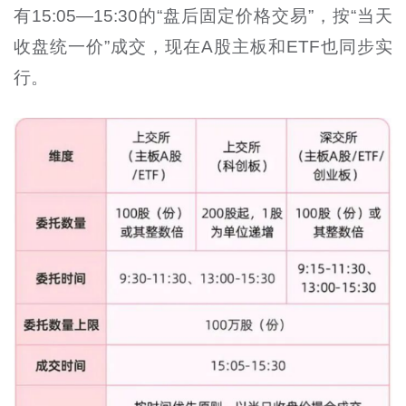
有
15:
05
—
15:
30
的
“
盘后固定价格交易
”
，按
“
当天
收盘统一价
”
成交，现在
A
股主板和
ETF
也同步实
行。