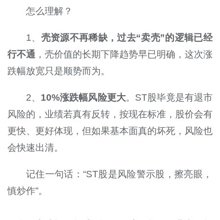
怎么理解？
1、
壳资源不再稀缺，过去
“
卖壳
”
的逻辑已经
行不通
，壳价值的长期下降趋势早已明确，这次涨
跌幅放宽只是顺势而为。
2、
10%
涨跌幅风险更大
。
ST
股毕竟是有退市
风险的，业绩若真有反转，按现在标准，股价会有
更快、更好体现，但如果基本面真的坏死，风险也
会快速出清。
记住一
句话
：
“ST
股是风险警示股，擦亮眼，
慎炒作
”
。