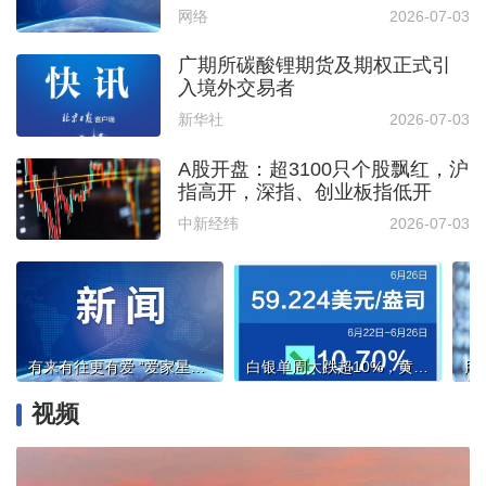
径
网络
2026-07-03
广期所碳酸锂期货及期权正式引
入境外交易者
新华社
2026-07-03
A股开盘：超3100只个股飘红，沪
指高开，深指、创业板指低开
中新经纬
2026-07-03
有来有往更有爱 “爱家星行动”精彩活动献礼建党日
白银单周大跌超10%，黄金也扛不住了
视频