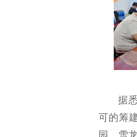
据
可的筹
园、雪