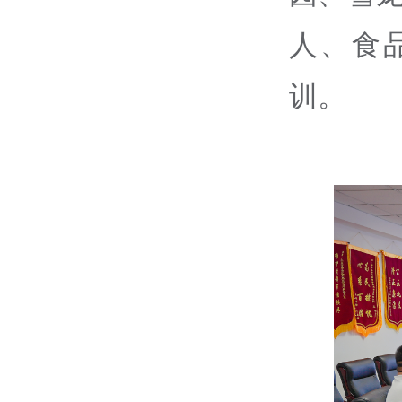
人、食
训。