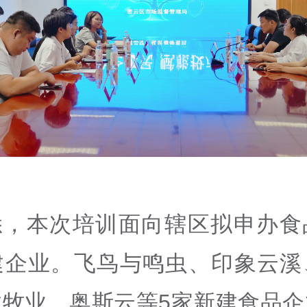
悉，本次培训面向辖区拟申办食
建企业。飞鸟与鸣虫、印象云溪
龙牧业、奥斯云等5家新建食品企