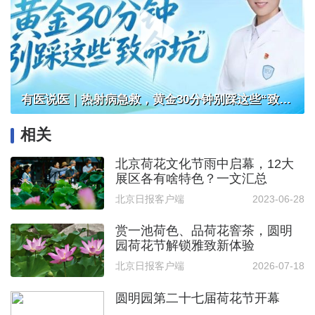
有医说医｜热射病急救，黄金30分钟别踩这些“致命坑”
相关
北京荷花文化节雨中启幕，12大
展区各有啥特色？一文汇总
北京日报客户端
2023-06-28
赏一池荷色、品荷花窨茶，圆明
园荷花节解锁雅致新体验
北京日报客户端
2026-07-18
圆明园第二十七届荷花节开幕