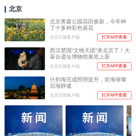
北京
北京奥森公园花田焕新，今年种
了十多种彩色葵花
打开APP查看
北京日报客户端
西汉楚国“文物天团”来北京了！大
葆台遗址博物馆展览上新
打开APP查看
北京日报客户端
什刹海完成照明提升，前海璀璨
后海静谧
打开APP查看
北京日报客户端
第二届中国北京爬宠嘉年华｜年度盛会爬宠展震撼来袭
北京优农市集活动｜京郊产·本地鲜——“桃”醉京郊 “苞”享夏鲜 甜蜜返场，鲜糯依旧！