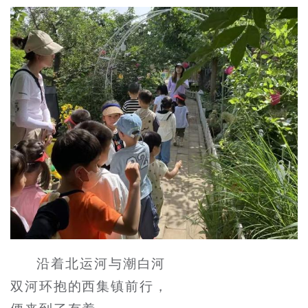
沿着北运河与潮白河
双河环抱的西集镇前行，