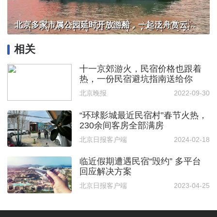
北京多家市属公园延时开放游船，一起泛舟赏云霞！
相关
十一京郊游火，民宿价格也跟着
热，一份民宿避坑指南送给你
北京晚报
2022-09-30
“环球影城最近民宿村”春节火热，
230余间客房全部满房
北京日报客户端
2024-02-18
临近假期遭遇民宿“毁约” 多平台
回应解决方案
北京日报客户端
2023-04-25