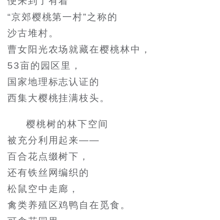
便来到了有着
“京郊樱桃第一村”之称的
沙古堆村。
曹女阳光农场就藏在樱桃林中，
53亩的园区里，
国家地理标志认证的
西集大樱桃挂满枝头。
樱桃树的林下空间
被充分利用起来——
百合花点缀树下，
还有铁丝网编织的
松鼠空中走廊，
禽类养殖区鸡鸭自在觅食。