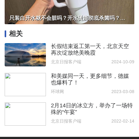
只装白开水就不会脏吗？开水烫能彻底杀菌吗？感控专家详解“吸管杯”藏菌真相｜都视频·热观察
相关
长假结束返工第一天，北京天空
再次绽放绝美晚霞
北京日报客户端
2024-10-09
和美媒同一天，更多细节，德媒
也爆料了！
环球网
2023-03-08
2月14日的冰立方，举办了一场特
殊的“午宴”
北京日报客户端
2022-02-14