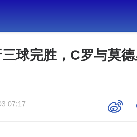
牙三球完胜，C罗与莫德
03 07:17