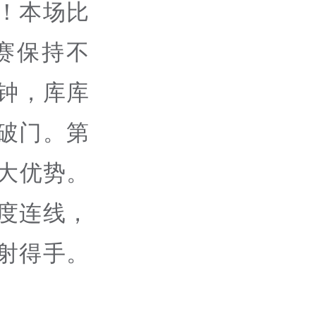
！本场比
赛保持不
钟，库库
破门。第
大优势。
度连线，
射得手。