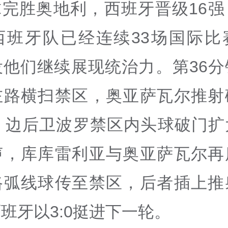
球完胜奥地利，西班牙晋级16强
西班牙队已经连续33场国际比
役他们继续展现统治力。第36分
左路横扫禁区，奥亚萨瓦尔推射
钟，边后卫波罗禁区内头球破门扩
声，库库雷利亚与奥亚萨瓦尔再
路弧线球传至禁区，后者插上推
班牙以3:0挺进下一轮。