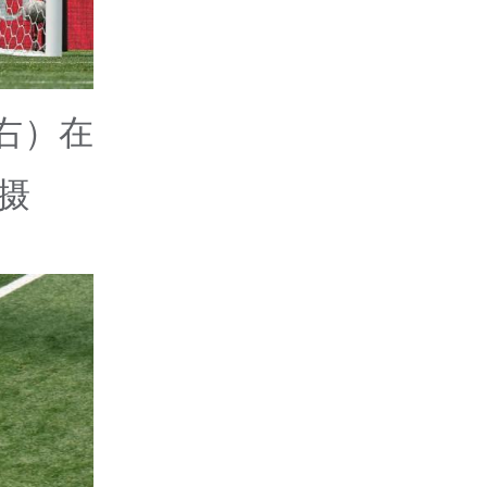
右）在
摄