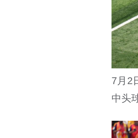
7月
中头