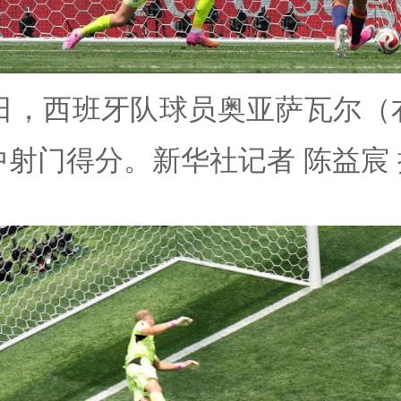
2日，西班牙队球员奥亚萨瓦尔（
中射门得分。新华社记者 陈益宸 