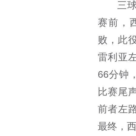
三
赛前，
败，此
雷利亚
66分
比赛尾
前者左
最终，西