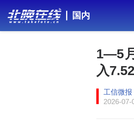
国内
1—
入7.
工信微报
2026-07-