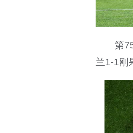
第
兰1-1