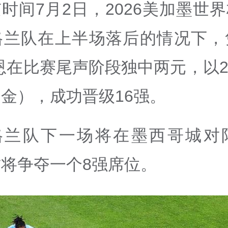
时间7月2日，2026美加墨世界杯
格兰队在上半场落后的情况下，
恩在比赛尾声阶段独中两元，以2
金），成功晋级16强。
格兰队下一场将在墨西哥城对
将争夺一个8强席位。