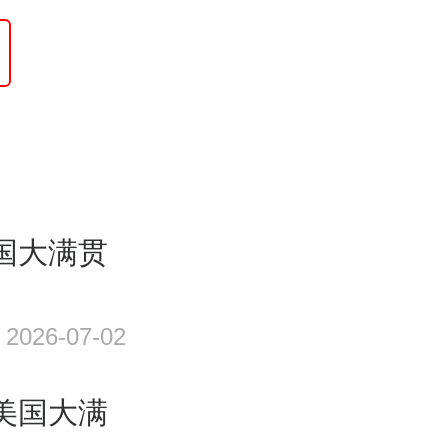
美国大满贯
2026-07-02
T美国大满