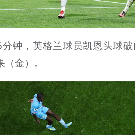
75分钟，英格兰球员凯恩头球破
刚果（金）。