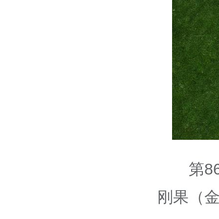
第8
刚果（