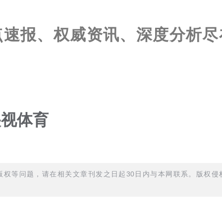
点速报、权威资讯、深度分析尽
央视体育
权等问题，请在相关文章刊发之日起30日内与本网联系。版权侵权