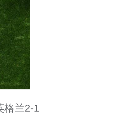
格兰2-1