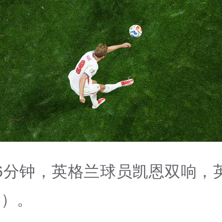
6分钟，英格兰球员凯恩双响，英
金）。