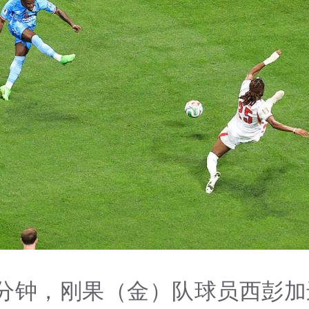
7分钟，刚果（金）队球员西彭加