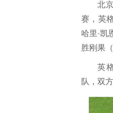
北京
赛，英
哈里·凯
胜刚果（
英
队，双方