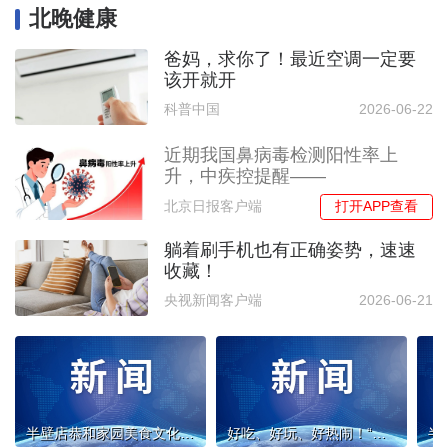
北晚健康
爸妈，求你了！最近空调一定要
该开就开
科普中国
2026-06-22
近期我国鼻病毒检测阳性率上
升，中疾控提醒——
打开APP查看
北京日报客户端
躺着刷手机也有正确姿势，速速
收藏！
央视新闻客户端
2026-06-21
半壁店恭和家园美食文化节：高科技 + 社区共创 这是“我们的美好家园”
好吃、好玩、好热闹！“吉食享乐·成！”第十一届乐成养老美食文化节系列活动举办