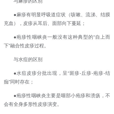
与麻疹的区别
●麻疹有明显呼吸道症状（咳嗽、流涕、结膜
充血），皮疹从耳后、面部向下蔓延；
●疱疹性咽峡炎一般没有这种典型的“自上而
下”融合性皮疹过程。
与水痘的区别
●水痘皮疹分批出现，呈“斑疹-丘疹-疱疹-结
痂”同时存在；
●疱疹性咽峡炎主要是咽部小疱疹和溃疡，不
会有全身多形性皮疹演变。