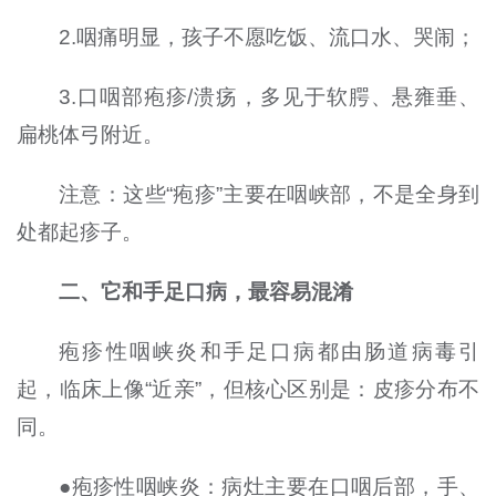
2.咽痛明显，孩子不愿吃饭、流口水、哭闹；
3.口咽部疱疹/溃疡，多见于软腭、悬雍垂、
扁桃体弓附近。
注意：这些“疱疹”主要在咽峡部，不是全身到
处都起疹子。
二、它和手足口病，最容易混淆
疱疹性咽峡炎和手足口病都由肠道病毒引
起，临床上像“近亲”，但核心区别是：皮疹分布不
同。
●疱疹性咽峡炎：病灶主要在口咽后部，手、