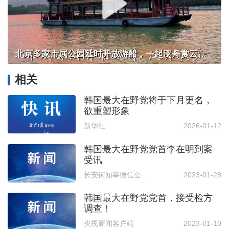
北京多家市属公园延时开放游船，一起泛舟赏云霞！
相关
韩国最大在野党将于下月更名，
欲重塑形象
新华社
2026-01-12
韩国最大在野党党首李在明到案
受讯
长安街知事微信公众号 | 实习记者 丁文捷
2023-01-28
韩国最大在野党党首，接受检方
调查！
央视新闻客户端
2023-01-10