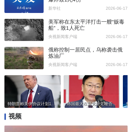
新华社
2026-06-17
美军称在东太平洋打击一艘“贩毒
船”，致1人死亡
央视新闻客户端
2026-06-17
俄称控制一居民点，乌称袭击俄
炼油厂
央视新闻客户端
2026-06-17
特朗普称美伊协议计划14日签署
韩国最大在野党新党鞭否认“亲尹”
视频