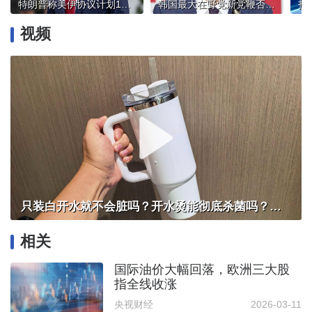
特朗普称美伊协议计划14日签署
韩国最大在野党新党鞭否认“亲尹”
视频
只装白开水就不会脏吗？开水烫能彻底杀菌吗？感控专家详解“吸管杯”藏菌真相｜都视频·热观察
相关
国际油价大幅回落，欧洲三大股
指全线收涨
央视财经
2026-03-11