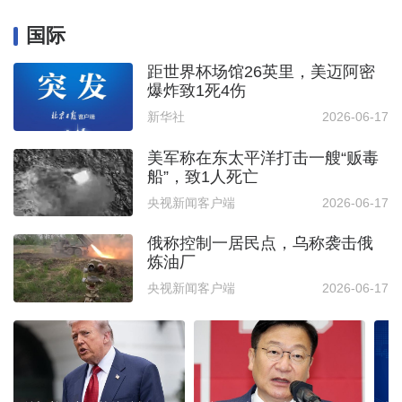
国际
距世界杯场馆26英里，美迈阿密
爆炸致1死4伤
新华社
2026-06-17
美军称在东太平洋打击一艘“贩毒
船”，致1人死亡
央视新闻客户端
2026-06-17
俄称控制一居民点，乌称袭击俄
炼油厂
央视新闻客户端
2026-06-17