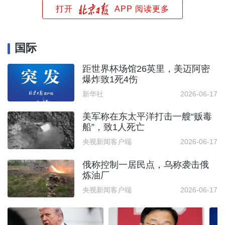
打开
APP 阅读更多
国际
距世界杯场馆26英里，美迈阿密
爆炸致1死4伤
新华社
2026-06-17
美军称在东太平洋打击一艘“贩毒
船”，致1人死亡
央视新闻客户端
2026-06-17
俄称控制一居民点，乌称袭击俄
炼油厂
央视新闻客户端
2026-06-17