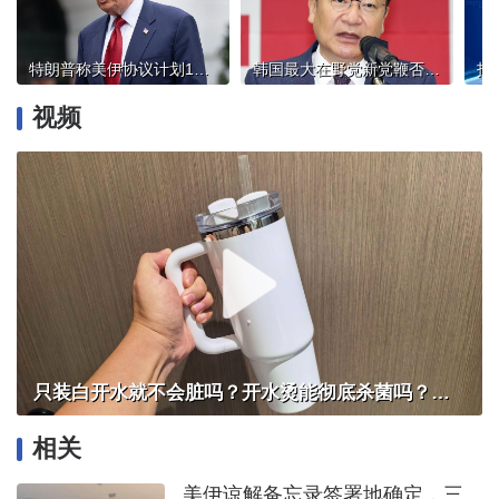
特朗普称美伊协议计划14日签署
韩国最大在野党新党鞭否认“亲尹”
视频
只装白开水就不会脏吗？开水烫能彻底杀菌吗？感控专家详解“吸管杯”藏菌真相｜都视频·热观察
相关
美伊谅解备忘录签署地确定，三