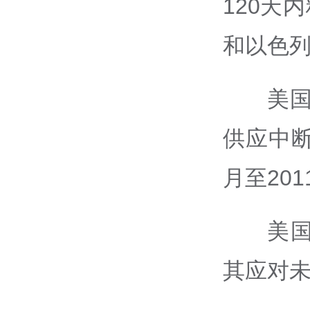
120天
和以色
美国
供应中断
月至20
美
其应对