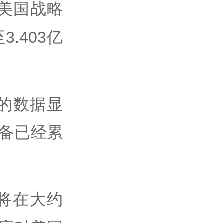
美国战略
.403亿
的数据显
备已经累
将在大约