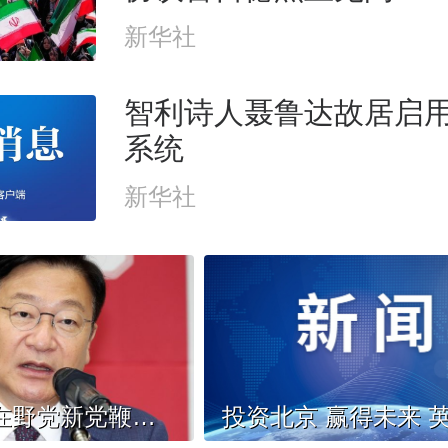
新华社
智利诗人聂鲁达故居启
系统
新华社
韩国最大在野党新党鞭否认“亲尹”