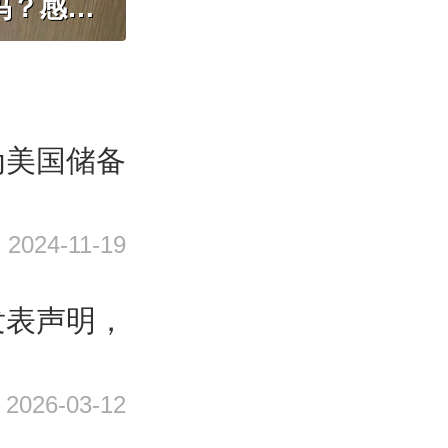
只装白开水就不会脏吗？开水烫能彻底杀菌吗？感控专家详解“吸管杯”藏菌真相｜都视频·热观察
为美国储备
2024-11-19
发表声明，
2026-03-12