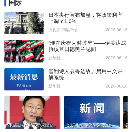
国际
日本央行宣布加息，将政策利率
上调至1.0%
央视新闻客户端
2026-06-16
“现在庆祝为时过早”——伊美达成
协议首日德黑兰见闻
新华社
2026-06-16
智利诗人聂鲁达故居启用中文讲
解系统
新华社
2026-06-16
韩国最大在野党新党鞭否认“亲尹”
投资北京 赢得未来 英国伦敦专场推介活动成功举办