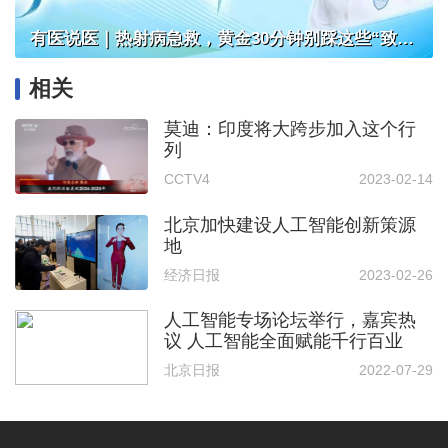
有医说医｜热射病急救，黄金30分钟别踩这些“致命坑”
相关
莫迪：印度将大跨步加入这个行
列
CCTV4
2023-02-14
北京加快建设人工智能创新策源
地
经济日报
2023-02-26
人工智能专场论坛举行，嘉宾热
议 人工智能全面赋能千行百业
北京日报
2022-07-29