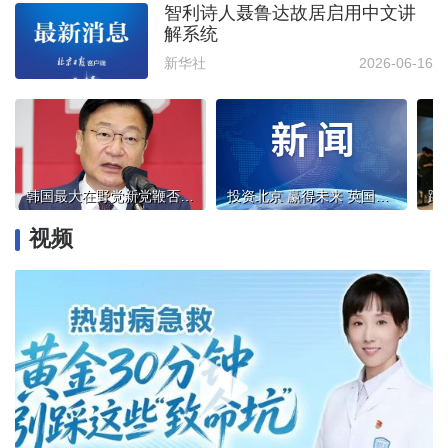
智利诗人聂鲁达故居启用中文讲
解系统
新华社
2026-06-16
韩国最大在野党新党鞭否认“亲尹”
投资北京 赢得未来 英国伦敦专场推介活动成功举办
视频