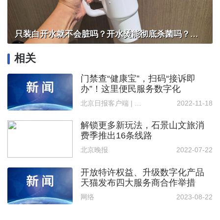
只装白开水就不会脏吗？开水烫能彻底杀菌吗？感控专家详解“吸管杯”藏菌真相｜都视频·热观察
相关
门禁查“健康宝”，扫码“接诉即
办”！这里便民服务数字化
北京日报客户端 | 记者 骆倩雯
2022-11-18
解锁更多新玩法，石景山文旅消
费季推出16条线路
北京晚报
2022-07-22
开放特许权益、升级数字化产品
天猫发布四大服务商合作举措
网络
2023-08-22