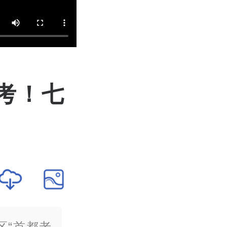
考！七
区“首都老