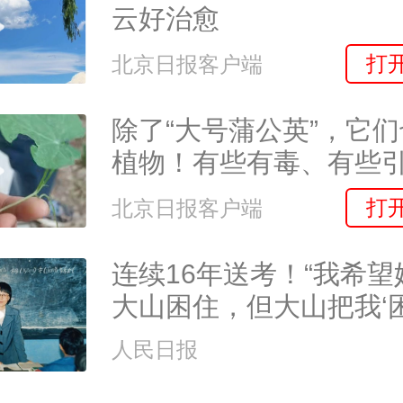
云好治愈
打
北京日报客户端
除了“大号蒲公英”，它
植物！有些有毒、有些
有些危害农作物
打
北京日报客户端
连续16年送考！“我希
大山困住，但大山把我‘
住’了……”
人民日报