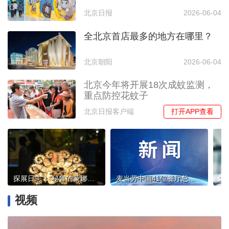
北京日报
2026-06-04
全北京首店最多的地方在哪里？
北京朝阳
2026-06-04
北京今年将开展18次成蚊监测，
重点防控花蚊子
打开APP查看
北京日报客户端
探展日志｜“秘鲁的蒙娜丽莎”首次“离家”展出
麦当劳中国41位餐厅总经理获颁全球雷·克洛克奖
视频