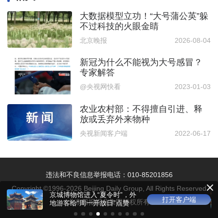
大数据模型立功！“大号蒲公英”躲
不过科技的火眼金睛
北京晚报
2026-08-04
新冠为什么不能视为大号感冒？
专家解答
@央视网快看
2023-01-03
农业农村部：不得擅自引进、释
放或丢弃外来物种
央视新闻客户端
2022-06-17
违法和不良信息举报电话：010-85201856
Copyright ©1996-
2026
Beijing Daily Group, All Rights Reserved
京城博物馆进入“夏令时”，外
打开客户端
北京日报报业集团版权所有
地游客给“周一开放日”点赞